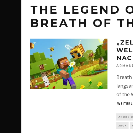
THE LEGEND O
BREATH OF T
„ZE
WEL
NAC
ARMAN
Breath 
langsam
of the
WEITERL
ANDROI
XBOX