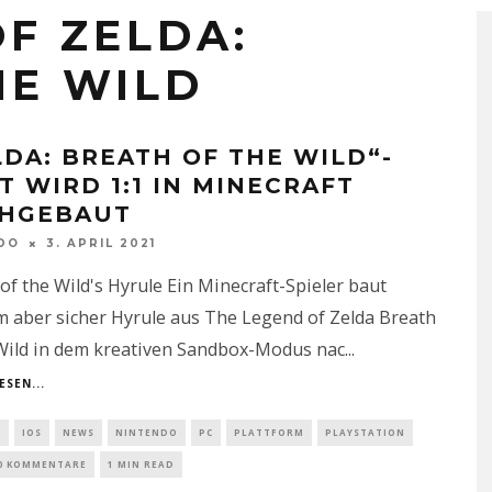
F ZELDA:
HE WILD
LDA: BREATH OF THE WILD“-
T WIRD 1:1 IN MINECRAFT
HGEBAUT
DO
3. APRIL 2021
of the Wild's Hyrule Ein Minecraft-Spieler baut
 aber sicher Hyrule aus The Legend of Zelda Breath
 Wild in dem kreativen Sandbox-Modus nac
...
ESEN...
D
IOS
NEWS
NINTENDO
PC
PLATTFORM
PLAYSTATION
0 KOMMENTARE
1 MIN READ