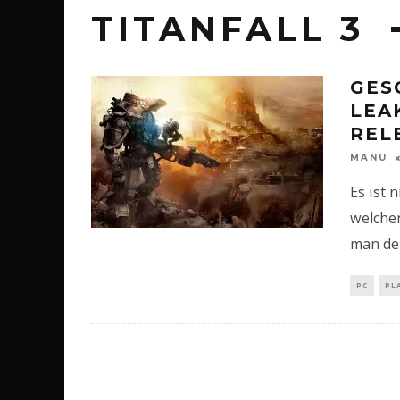
TITANFALL 3
GES
LEA
REL
MANU
Es ist 
welchen
man de
PC
PL