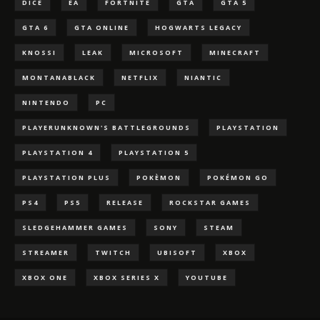
DICE
EA
FORTNITE
GTA
GTA 5
GTA 6
GTA ONLINE
HOGWARTS LEGACY
KNOSSI
LEAK
MICROSOFT
MINECRAFT
MONTANABLACK
NETFLIX
NIANTIC
NINTENDO
PC
PLAYERUNKNOWN'S BATTLEGROUNDS
PLAYSTATION
PLAYSTATION 4
PLAYSTATION 5
PLAYSTATION PLUS
POKÈMON
POKÉMON GO
PS4
PS5
RELEASE
ROCKSTAR GAMES
SLEDGEHAMMER GAMES
SONY
STEAM
STREAMER
TWITCH
UBISOFT
XBOX
XBOX ONE
XBOX SERIES X
YOUTUBE