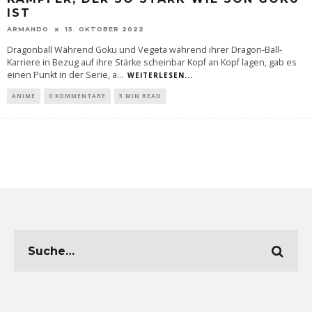
IST
ARMANDO
15. OKTOBER 2022
Dragonball Während Goku und Vegeta während ihrer Dragon-Ball-
Karriere in Bezug auf ihre Stärke scheinbar Kopf an Kopf lagen, gab es
einen Punkt in der Serie, a
...
WEITERLESEN...
ANIME
0 KOMMENTARE
3 MIN READ