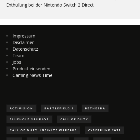
Enthüllung bei der Nintendo Switch 2 Direct
Impressum
Disclaimer
Datenschutz
Team
Jobs
Produkt einsenden
Gaming News Time
ACTIVISION
BATTLEFIELD 1
BETHESDA
BLUEHOLE STUDIOS
CALL OF DUTY
CALL OF DUTY: INFINITE WARFARE
CYBERPUNK 2077