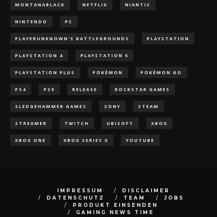
MONTANABLACK
NETFLIX
NIANTIC
NINTENDO
PC
PLAYERUNKNOWN'S BATTLEGROUNDS
PLAYSTATION
PLAYSTATION 4
PLAYSTATION 5
PLAYSTATION PLUS
POKÈMON
POKÉMON GO
PS4
PS5
RELEASE
ROCKSTAR GAMES
SLEDGEHAMMER GAMES
SONY
STEAM
STREAMER
TWITCH
UBISOFT
XBOX
XBOX ONE
XBOX SERIES X
YOUTUBE
IMPRESSUM
DISCLAIMER
DATENSCHUTZ
TEAM
JOBS
PRODUKT EINSENDEN
GAMING NEWS TIME