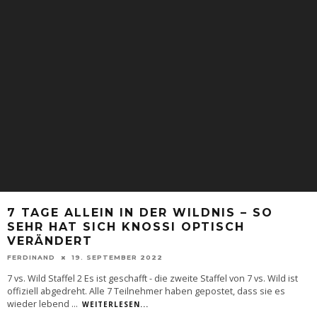
7 TAGE ALLEIN IN DER WILDNIS – SO
SEHR HAT SICH KNOSSI OPTISCH
VERÄNDERT
FERDINAND
19. SEPTEMBER 2022
7 vs. Wild Staffel 2 Es ist geschafft - die zweite Staffel von 7 vs. Wild ist
offiziell abgedreht. Alle 7 Teilnehmer haben gepostet, dass sie es
wieder lebend
...
WEITERLESEN...