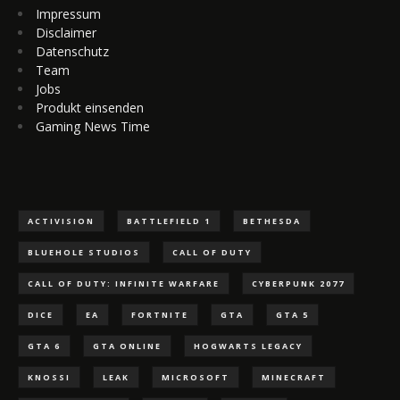
Impressum
Disclaimer
Datenschutz
Team
Jobs
Produkt einsenden
Gaming News Time
ACTIVISION
BATTLEFIELD 1
BETHESDA
BLUEHOLE STUDIOS
CALL OF DUTY
CALL OF DUTY: INFINITE WARFARE
CYBERPUNK 2077
DICE
EA
FORTNITE
GTA
GTA 5
GTA 6
GTA ONLINE
HOGWARTS LEGACY
KNOSSI
LEAK
MICROSOFT
MINECRAFT