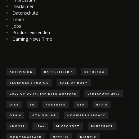
Disclaimer
Datenschutz
Team
Jobs
Produkt einsenden
Gaming News Time
ACTIVISION
BATTLEFIELD 1
BETHESDA
BLUEHOLE STUDIOS
CALL OF DUTY
CALL OF DUTY: INFINITE WARFARE
CYBERPUNK 2077
DICE
EA
FORTNITE
GTA
GTA 5
GTA 6
GTA ONLINE
HOGWARTS LEGACY
KNOSSI
LEAK
MICROSOFT
MINECRAFT
MONTANABLACK
NETFLIX
NIANTIC