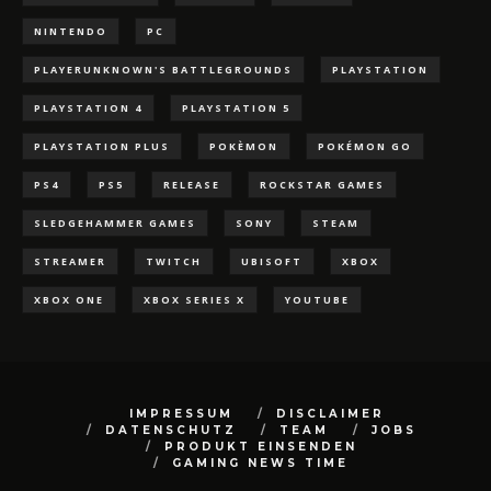
NINTENDO
PC
PLAYERUNKNOWN'S BATTLEGROUNDS
PLAYSTATION
PLAYSTATION 4
PLAYSTATION 5
PLAYSTATION PLUS
POKÈMON
POKÉMON GO
PS4
PS5
RELEASE
ROCKSTAR GAMES
SLEDGEHAMMER GAMES
SONY
STEAM
STREAMER
TWITCH
UBISOFT
XBOX
XBOX ONE
XBOX SERIES X
YOUTUBE
IMPRESSUM
DISCLAIMER
DATENSCHUTZ
TEAM
JOBS
PRODUKT EINSENDEN
GAMING NEWS TIME