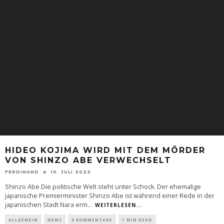
HIDEO KOJIMA WIRD MIT DEM MÖRDER
VON SHINZO ABE VERWECHSELT
FERDINAND
10. JULI 2022
Shinzo Abe Die politische Welt steht unter Schock. Der ehemalige
japanische Premierminister Shinzo Abe ist während einer Rede in der
japanischen Stadt Nara erm
...
WEITERLESEN...
ALLGEMEIN
NEWS
0 KOMMENTARE
1 MIN READ