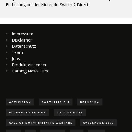
Enthüllung bei der Nintendo Switch 2 Direct
Impressum
Disclaimer
Datenschutz
Team
Jobs
Produkt einsenden
Gaming News Time
ACTIVISION
BATTLEFIELD 1
BETHESDA
BLUEHOLE STUDIOS
CALL OF DUTY
CALL OF DUTY: INFINITE WARFARE
CYBERPUNK 2077