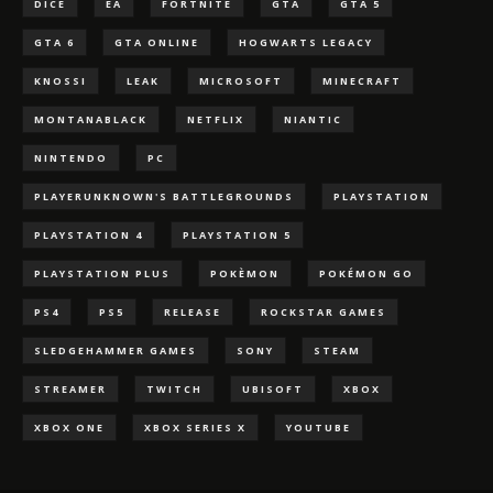
DICE
EA
FORTNITE
GTA
GTA 5
GTA 6
GTA ONLINE
HOGWARTS LEGACY
KNOSSI
LEAK
MICROSOFT
MINECRAFT
MONTANABLACK
NETFLIX
NIANTIC
NINTENDO
PC
PLAYERUNKNOWN'S BATTLEGROUNDS
PLAYSTATION
PLAYSTATION 4
PLAYSTATION 5
PLAYSTATION PLUS
POKÈMON
POKÉMON GO
PS4
PS5
RELEASE
ROCKSTAR GAMES
SLEDGEHAMMER GAMES
SONY
STEAM
STREAMER
TWITCH
UBISOFT
XBOX
XBOX ONE
XBOX SERIES X
YOUTUBE