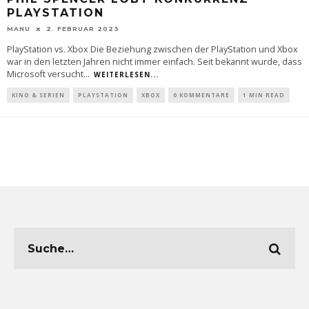
LAYSTATION
MANU
2. FEBRUAR 2023
PlayStation vs. Xbox Die Beziehung zwischen der PlayStation und Xbox
war in den letzten Jahren nicht immer einfach. Seit bekannt wurde, dass
Microsoft versucht
...
WEITERLESEN...
KINO & SERIEN
PLAYSTATION
XBOX
0 KOMMENTARE
1 MIN READ