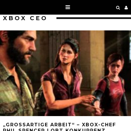
XBOX CEO
„GROSSARTIGE ARBEIT“ – XBOX-CHEF P
HIL SPENCER LOBT KONKURRENZ P