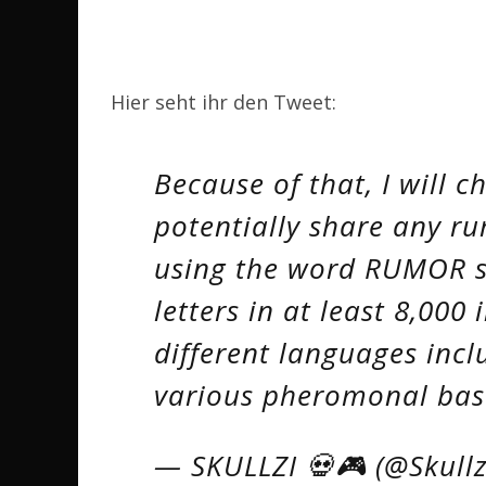
Hier seht ihr den Tweet:
Because of that, I will 
potentially share any ru
using the word RUMOR se
letters in at least 8,000
different languages incl
various pheromonal ba
— SKULLZI 💀🎮 (@Skull