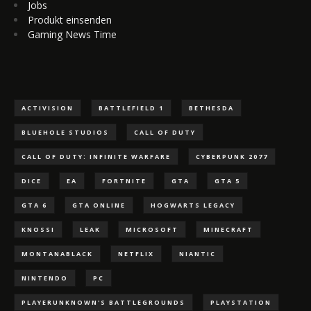
Jobs
Produkt einsenden
Gaming News Time
ACTIVISION
BATTLEFIELD 1
BETHESDA
BLUEHOLE STUDIOS
CALL OF DUTY
CALL OF DUTY: INFINITE WARFARE
CYBERPUNK 2077
DICE
EA
FORTNITE
GTA
GTA 5
GTA 6
GTA ONLINE
HOGWARTS LEGACY
KNOSSI
LEAK
MICROSOFT
MINECRAFT
MONTANABLACK
NETFLIX
NIANTIC
NINTENDO
PC
PLAYERUNKNOWN'S BATTLEGROUNDS
PLAYSTATION