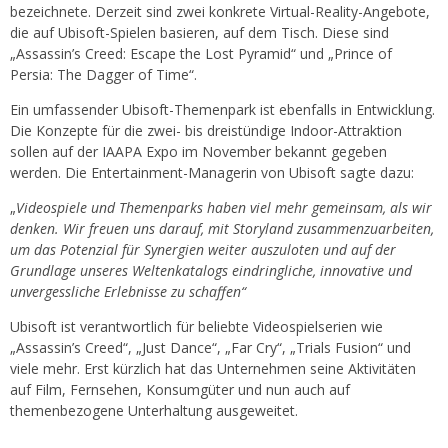
bezeichnete. Derzeit sind zwei konkrete Virtual-Reality-Angebote,
die auf Ubisoft-Spielen basieren, auf dem Tisch. Diese sind
„Assassin’s Creed: Escape the Lost Pyramid“ und „Prince of
Persia: The Dagger of Time“.
Ein umfassender Ubisoft-Themenpark ist ebenfalls in Entwicklung.
Die Konzepte für die zwei- bis dreistündige Indoor-Attraktion
sollen auf der IAAPA Expo im November bekannt gegeben
werden. Die Entertainment-Managerin von Ubisoft sagte dazu:
„
Videospiele und Themenparks haben viel mehr gemeinsam, als wir
denken. Wir freuen uns darauf, mit Storyland zusammenzuarbeiten,
um das Potenzial für Synergien weiter auszuloten und auf der
Grundlage unseres Weltenkatalogs eindringliche, innovative und
unvergessliche Erlebnisse zu schaffen“
Ubisoft ist verantwortlich für beliebte Videospielserien wie
„Assassin’s Creed“, „Just Dance“, „Far Cry“, „Trials Fusion“ und
viele mehr. Erst kürzlich hat das Unternehmen seine Aktivitäten
auf Film, Fernsehen, Konsumgüter und nun auch auf
themenbezogene Unterhaltung ausgeweitet.