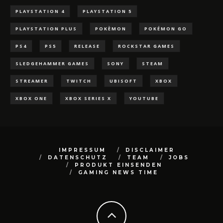
PLAYSTATION 4
PLAYSTATION 5
PLAYSTATION PLUS
POKÈMON
POKÉMON GO
PS4
PS5
RELEASE
ROCKSTAR GAMES
SLEDGEHAMMER GAMES
SONY
STEAM
STREAMER
TWITCH
UBISOFT
XBOX
XBOX ONE
XBOX SERIES X
YOUTUBE
IMPRESSUM
DISCLAIMER
DATENSCHUTZ
TEAM
JOBS
PRODUKT EINSENDEN
GAMING NEWS TIME