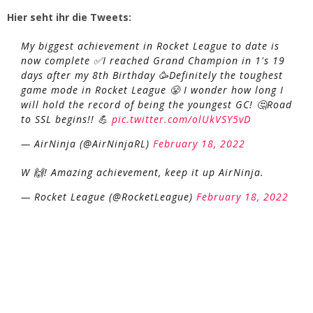
Hier seht ihr die Tweets:
My biggest achievement in Rocket League to date is
now complete ✅I reached Grand Champion in 1's 19
days after my 8th Birthday 🥳Definitely the toughest
game mode in Rocket League 😤 I wonder how long I
will hold the record of being the youngest GC! 🤔Road
to SSL begins!! 💪
pic.twitter.com/olUkVSY5vD
— AirNinja (@AirNinjaRL)
February 18, 2022
W 🙌! Amazing achievement, keep it up AirNinja.
— Rocket League (@RocketLeague)
February 18, 2022