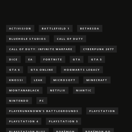
ACTIVISION
BATTLEFIELD 1
BETHESDA
BLUEHOLE STUDIOS
CALL OF DUTY
CALL OF DUTY: INFINITE WARFARE
CYBERPUNK 2077
DICE
EA
FORTNITE
GTA
GTA 5
GTA 6
GTA ONLINE
HOGWARTS LEGACY
KNOSSI
LEAK
MICROSOFT
MINECRAFT
MONTANABLACK
NETFLIX
NIANTIC
NINTENDO
PC
PLAYERUNKNOWN'S BATTLEGROUNDS
PLAYSTATION
PLAYSTATION 4
PLAYSTATION 5
PLAYSTATION PLUS
POKÈMON
POKÉMON GO