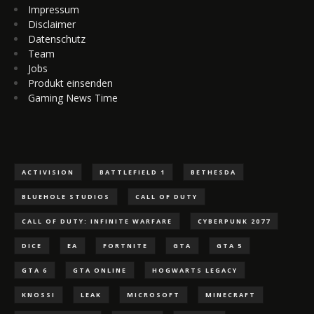
Impressum
Disclaimer
Datenschutz
Team
Jobs
Produkt einsenden
Gaming News Time
ACTIVISION
BATTLEFIELD 1
BETHESDA
BLUEHOLE STUDIOS
CALL OF DUTY
CALL OF DUTY: INFINITE WARFARE
CYBERPUNK 2077
DICE
EA
FORTNITE
GTA
GTA 5
GTA 6
GTA ONLINE
HOGWARTS LEGACY
KNOSSI
LEAK
MICROSOFT
MINECRAFT