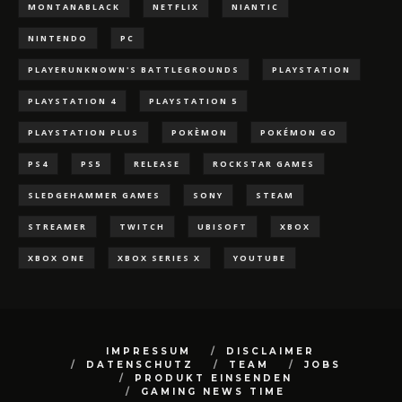
MONTANABLACK
NETFLIX
NIANTIC
NINTENDO
PC
PLAYERUNKNOWN'S BATTLEGROUNDS
PLAYSTATION
PLAYSTATION 4
PLAYSTATION 5
PLAYSTATION PLUS
POKÈMON
POKÉMON GO
PS4
PS5
RELEASE
ROCKSTAR GAMES
SLEDGEHAMMER GAMES
SONY
STEAM
STREAMER
TWITCH
UBISOFT
XBOX
XBOX ONE
XBOX SERIES X
YOUTUBE
IMPRESSUM
DISCLAIMER
DATENSCHUTZ
TEAM
JOBS
PRODUKT EINSENDEN
GAMING NEWS TIME