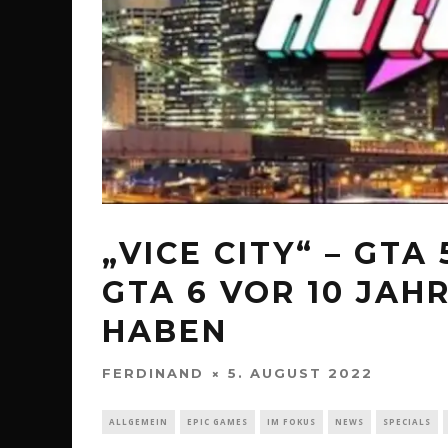
„VICE CITY“ – GTA
GTA 6 VOR 10 JA
HABEN
FERDINAND
5. AUGUST 2022
ALLGEMEIN
EPIC GAMES
IM FOKUS
NEWS
SPECIALS