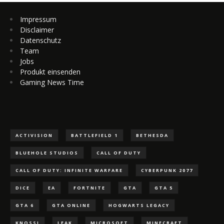
Impressum
Disclaimer
Datenschutz
Team
Jobs
Produkt einsenden
Gaming News Time
ACTIVISION
BATTLEFIELD 1
BETHESDA
BLUEHOLE STUDIOS
CALL OF DUTY
CALL OF DUTY: INFINITE WARFARE
CYBERPUNK 2077
DICE
EA
FORTNITE
GTA
GTA 5
GTA 6
GTA ONLINE
HOGWARTS LEGACY
KNOSSI
LEAK
MICROSOFT
MINECRAFT