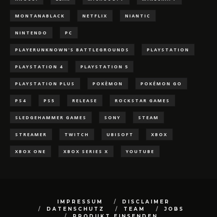
MONTANABLACK
NETFLIX
NIANTIC
NINTENDO
PC
PLAYERUNKNOWN'S BATTLEGROUNDS
PLAYSTATION
PLAYSTATION 4
PLAYSTATION 5
PLAYSTATION PLUS
POKÈMON
POKÉMON GO
PS4
PS5
RELEASE
ROCKSTAR GAMES
SLEDGEHAMMER GAMES
SONY
STEAM
STREAMER
TWITCH
UBISOFT
XBOX
XBOX ONE
XBOX SERIES X
YOUTUBE
IMPRESSUM
DISCLAIMER
DATENSCHUTZ
TEAM
JOBS
PRODUKT EINSENDEN