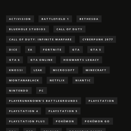
ACTIVISION
BATTLEFIELD 1
BETHESDA
BLUEHOLE STUDIOS
CALL OF DUTY
CALL OF DUTY: INFINITE WARFARE
CYBERPUNK 2077
DICE
EA
FORTNITE
GTA
GTA 5
GTA 6
GTA ONLINE
HOGWARTS LEGACY
KNOSSI
LEAK
MICROSOFT
MINECRAFT
MONTANABLACK
NETFLIX
NIANTIC
NINTENDO
PC
PLAYERUNKNOWN'S BATTLEGROUNDS
PLAYSTATION
PLAYSTATION 4
PLAYSTATION 5
PLAYSTATION PLUS
POKÈMON
POKÉMON GO