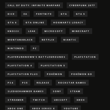
CALL OF DUTY: INFINITE WARFARE
CYBERPUNK 2077
DICE
EA
FORTNITE
GTA
GTA 5
GTA 6
GTA ONLINE
HOGWARTS LEGACY
KNOSSI
LEAK
MICROSOFT
MINECRAFT
MONTANABLACK
NETFLIX
NIANTIC
NINTENDO
PC
PLAYERUNKNOWN'S BATTLEGROUNDS
PLAYSTATION
PLAYSTATION 4
PLAYSTATION 5
PLAYSTATION PLUS
POKÈMON
POKÉMON GO
PS4
PS5
RELEASE
ROCKSTAR GAMES
SLEDGEHAMMER GAMES
SONY
STEAM
STREAMER
TWITCH
UBISOFT
XBOX
XBOX ONE
XBOX SERIES X
YOUTUBE