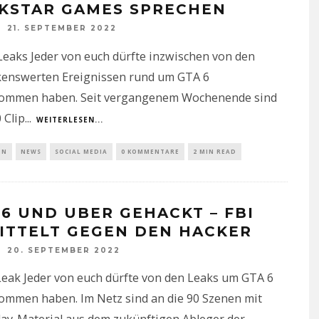
KSTAR GAMES SPRECHEN
21. SEPTEMBER 2022
eaks Jeder von euch dürfte inzwischen von den
enswerten Ereignissen rund um GTA 6
ommen haben. Seit vergangenem Wochenende sind
 Clip
...
WEITERLESEN...
IN
NEWS
SOCIAL MEDIA
0 KOMMENTARE
2 MIN READ
 6 UND UBER GEHACKT – FBI
ITTELT GEGEN DEN HACKER
20. SEPTEMBER 2022
eak Jeder von euch dürfte von den Leaks um GTA 6
ommen haben. Im Netz sind an die 90 Szenen mit
ay-Material aus dem zukünftigen Ableger der
...