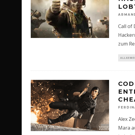
LOB
ARMAN
Call of
Hackern
zum Rel
ALLGEME
COD
ENT
CHE
FERDI
Alex Ze
Mara au