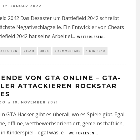
17. JANUAR 2022
ield 2042 Das Desaster um Battlefield 2042 schreibt
ächste Negativschlagzeile. Ein Entwickler von Cheats
tlefield 2042 hat seine Arbeit ei
...
WEITERLESEN...
AYSTATION
STEAM
XBOX
0 KOMMENTARE
1 MIN READ
 ENDE VON GTA ONLINE – GTA-
ELER ATTACKIEREN ROCKSTAR
ES
DO
10. NOVEMBER 2021
in GTA Hacker gibt es überall, wo es Spiele gibt. Egal
ne, offline, wettbewerbsorientiert, gemeinschaftlich,
ein Kinderspiel - egal was, e
...
WEITERLESEN...