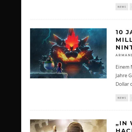
NEWS
10 
MIL
NIN
ARMAN
Einem 
Jahre G
Dollar 
NEWS
„IN
HAC