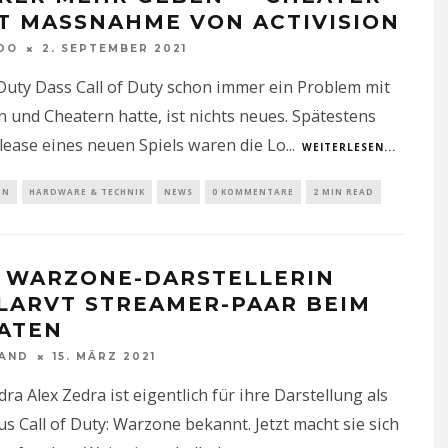
T MASSNAHME VON ACTIVISION
DO
2. SEPTEMBER 2021
 Duty Dass Call of Duty schon immer ein Problem mit
 und Cheatern hatte, ist nichts neues. Spätestens
ease eines neuen Spiels waren die Lo
...
WEITERLESEN...
IN
HARDWARE & TECHNIK
NEWS
0 KOMMENTARE
2 MIN READ
 WARZONE-DARSTELLERIN
LARVT STREAMER-PAAR BEIM
ATEN
NAND
15. MÄRZ 2021
dra Alex Zedra ist eigentlich für ihre Darstellung als
s Call of Duty: Warzone bekannt. Jetzt macht sie sich