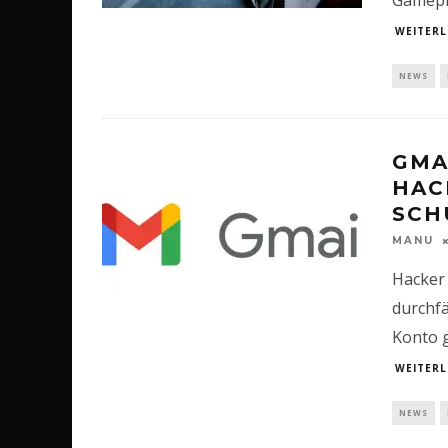
WEITERL
NEWS
GMA
HAC
SCH
MANU
Hacker 
durchfä
Konto 
WEITERL
NEWS