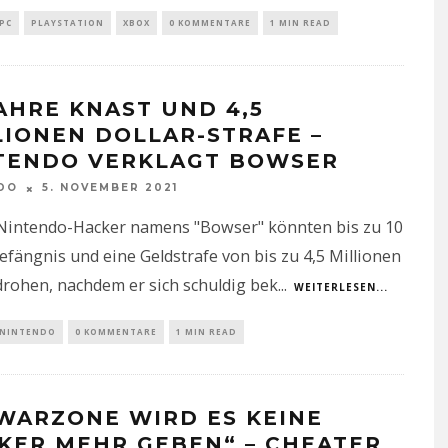
PC
PLAYSTATION
XBOX
0 KOMMENTARE
1 MIN READ
JAHRE KNAST UND 4,5
LIONEN DOLLAR-STRAFE –
TENDO VERKLAGT BOWSER
DO
5. NOVEMBER 2021
Nintendo-Hacker namens "Bowser" könnten bis zu 10
efängnis und eine Geldstrafe von bis zu 4,5 Millionen
drohen, nachdem er sich schuldig bek
...
WEITERLESEN...
NINTENDO
0 KOMMENTARE
1 MIN READ
 WARZONE WIRD ES KEINE
KER MEHR GEBEN“ – CHEATER