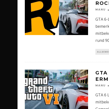
ROC
MANU
GTA 6-L
bemerk
mitbek
rund 90
ALLGEME
GTA
ERM
MANU
GTA 6 L
mitbek
Gamepl