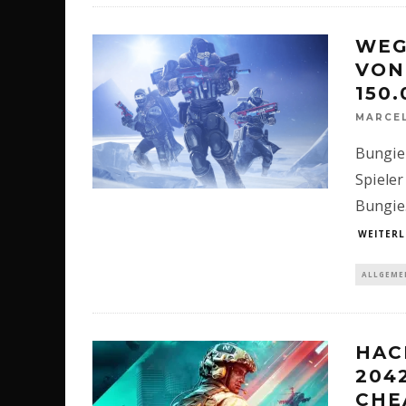
WEG
VON
150
MARCE
Bungie 
Spieler
Bungie
WEITERL
ALLGEME
HAC
204
CHE