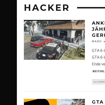
HACKER
ANK
JÄH
GER
MANU
GTA 6-
GTA 6-
Ende v
WEITERL
ALLGEME
GTA