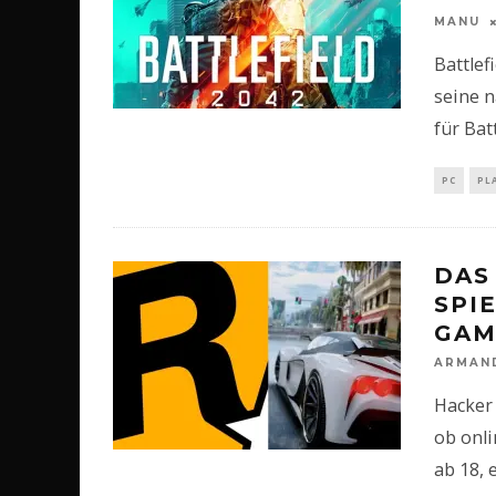
MANU
Battlef
seine n
für Bat
PC
PL
DAS
SPI
GAM
ARMAN
Hacker 
ob onli
ab 18, 