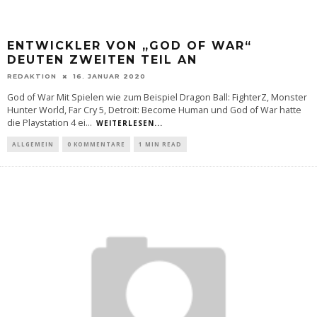
ENTWICKLER VON „GOD OF WAR“
DEUTEN ZWEITEN TEIL AN
REDAKTION
16. JANUAR 2020
God of War Mit Spielen wie zum Beispiel Dragon Ball: FighterZ, Monster
Hunter World, Far Cry 5, Detroit: Become Human und God of War hatte
die Playstation 4 ei
...
WEITERLESEN...
ALLGEMEIN
0 KOMMENTARE
1 MIN READ