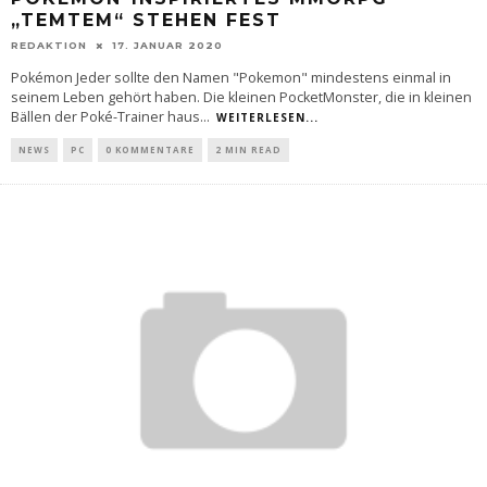
„TEMTEM“ STEHEN FEST
REDAKTION
17. JANUAR 2020
Pokémon Jeder sollte den Namen "Pokemon" mindestens einmal in
seinem Leben gehört haben. Die kleinen PocketMonster, die in kleinen
Bällen der Poké-Trainer haus
...
WEITERLESEN...
NEWS
PC
0 KOMMENTARE
2 MIN READ