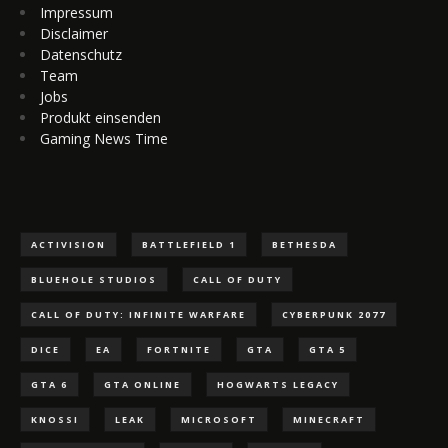
Impressum
Disclaimer
Datenschutz
Team
Jobs
Produkt einsenden
Gaming News Time
ACTIVISION
BATTLEFIELD 1
BETHESDA
BLUEHOLE STUDIOS
CALL OF DUTY
CALL OF DUTY: INFINITE WARFARE
CYBERPUNK 2077
DICE
EA
FORTNITE
GTA
GTA 5
GTA 6
GTA ONLINE
HOGWARTS LEGACY
KNOSSI
LEAK
MICROSOFT
MINECRAFT