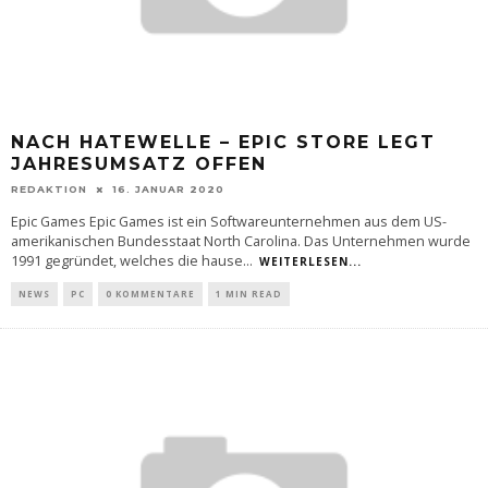
NACH HATEWELLE – EPIC STORE LEGT
JAHRESUMSATZ OFFEN
REDAKTION
16. JANUAR 2020
Epic Games Epic Games ist ein Softwareunternehmen aus dem US-
amerikanischen Bundesstaat North Carolina. Das Unternehmen wurde
1991 gegründet, welches die hause
...
WEITERLESEN...
NEWS
PC
0 KOMMENTARE
1 MIN READ