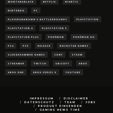
MONTANABLACK
NETFLIX
NIANTIC
NINTENDO
PC
PLAYERUNKNOWN'S BATTLEGROUNDS
PLAYSTATION
PLAYSTATION 4
PLAYSTATION 5
PLAYSTATION PLUS
POKÈMON
POKÉMON GO
PS4
PS5
RELEASE
ROCKSTAR GAMES
SLEDGEHAMMER GAMES
SONY
STEAM
STREAMER
TWITCH
UBISOFT
XBOX
XBOX ONE
XBOX SERIES X
YOUTUBE
IMPRESSUM
DISCLAIMER
DATENSCHUTZ
TEAM
JOBS
PRODUKT EINSENDEN
GAMING NEWS TIME