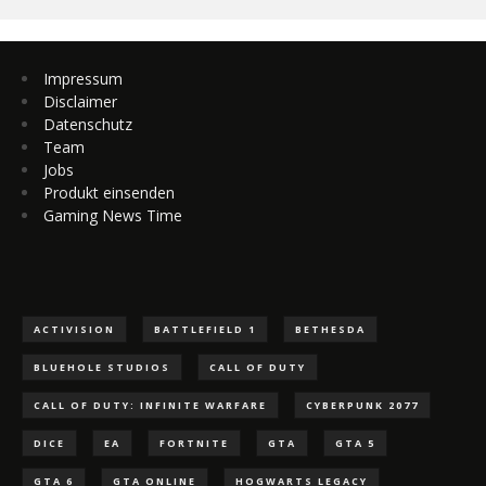
Impressum
Disclaimer
Datenschutz
Team
Jobs
Produkt einsenden
Gaming News Time
ACTIVISION
BATTLEFIELD 1
BETHESDA
BLUEHOLE STUDIOS
CALL OF DUTY
CALL OF DUTY: INFINITE WARFARE
CYBERPUNK 2077
DICE
EA
FORTNITE
GTA
GTA 5
GTA 6
GTA ONLINE
HOGWARTS LEGACY