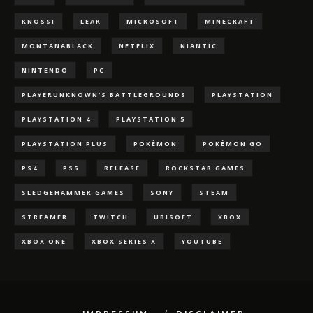
KNOSSI
LEAK
MICROSOFT
MINECRAFT
MONTANABLACK
NETFLIX
NIANTIC
NINTENDO
PC
PLAYERUNKNOWN'S BATTLEGROUNDS
PLAYSTATION
PLAYSTATION 4
PLAYSTATION 5
PLAYSTATION PLUS
POKÈMON
POKÉMON GO
PS4
PS5
RELEASE
ROCKSTAR GAMES
SLEDGEHAMMER GAMES
SONY
STEAM
STREAMER
TWITCH
UBISOFT
XBOX
XBOX ONE
XBOX SERIES X
YOUTUBE