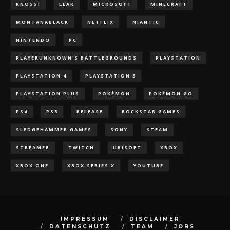
KNOSSI
LEAK
MICROSOFT
MINECRAFT
MONTANABLACK
NETFLIX
NIANTIC
NINTENDO
PC
PLAYERUNKNOWN'S BATTLEGROUNDS
PLAYSTATION
PLAYSTATION 4
PLAYSTATION 5
PLAYSTATION PLUS
POKÈMON
POKÉMON GO
PS4
PS5
RELEASE
ROCKSTAR GAMES
SLEDGEHAMMER GAMES
SONY
STEAM
STREAMER
TWITCH
UBISOFT
XBOX
XBOX ONE
XBOX SERIES X
YOUTUBE
IMPRESSUM
DISCLAIMER
DATENSCHUTZ
TEAM
JOBS