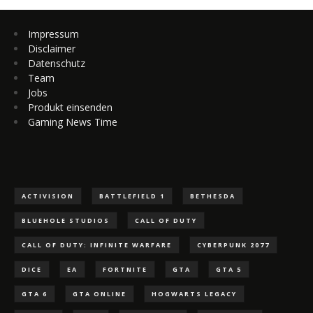
Impressum
Disclaimer
Datenschutz
Team
Jobs
Produkt einsenden
Gaming News Time
ACTIVISION
BATTLEFIELD 1
BETHESDA
BLUEHOLE STUDIOS
CALL OF DUTY
CALL OF DUTY: INFINITE WARFARE
CYBERPUNK 2077
DICE
EA
FORTNITE
GTA
GTA 5
GTA 6
GTA ONLINE
HOGWARTS LEGACY