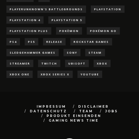
PLAYERUNKNOWN'S BATTLEGROUNDS
PLAYSTATION
PLAYSTATION 4
PLAYSTATION 5
PLAYSTATION PLUS
POKÈMON
POKÉMON GO
PS4
PS5
RELEASE
ROCKSTAR GAMES
SLEDGEHAMMER GAMES
SONY
STEAM
STREAMER
TWITCH
UBISOFT
XBOX
XBOX ONE
XBOX SERIES X
YOUTUBE
IMPRESSUM
DISCLAIMER
DATENSCHUTZ
TEAM
JOBS
PRODUKT EINSENDEN
GAMING NEWS TIME