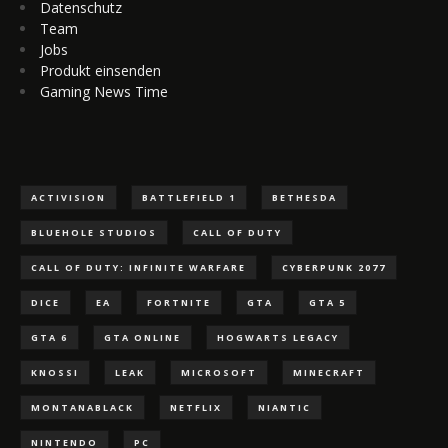
Datenschutz
Team
Jobs
Produkt einsenden
Gaming News Time
ACTIVISION
BATTLEFIELD 1
BETHESDA
BLUEHOLE STUDIOS
CALL OF DUTY
CALL OF DUTY: INFINITE WARFARE
CYBERPUNK 2077
DICE
EA
FORTNITE
GTA
GTA 5
GTA 6
GTA ONLINE
HOGWARTS LEGACY
KNOSSI
LEAK
MICROSOFT
MINECRAFT
MONTANABLACK
NETFLIX
NIANTIC
NINTENDO
PC