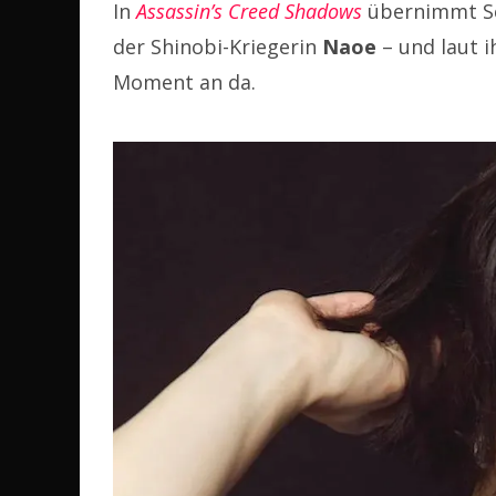
In
Assassin’s Creed Shadows
übernimmt Sc
der Shinobi-Kriegerin
Naoe
– und laut i
Moment an da.