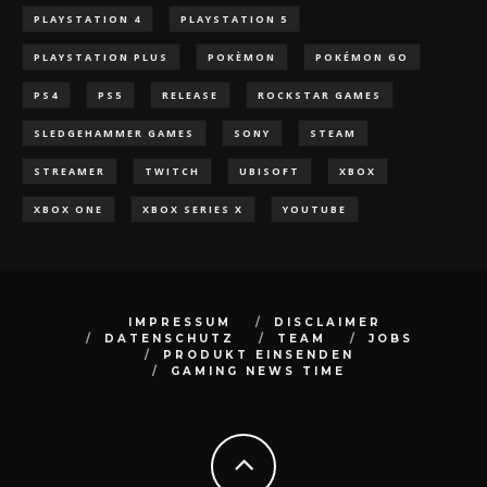
PLAYSTATION 4
PLAYSTATION 5
PLAYSTATION PLUS
POKÈMON
POKÉMON GO
PS4
PS5
RELEASE
ROCKSTAR GAMES
SLEDGEHAMMER GAMES
SONY
STEAM
STREAMER
TWITCH
UBISOFT
XBOX
XBOX ONE
XBOX SERIES X
YOUTUBE
IMPRESSUM
DISCLAIMER
DATENSCHUTZ
TEAM
JOBS
PRODUKT EINSENDEN
GAMING NEWS TIME