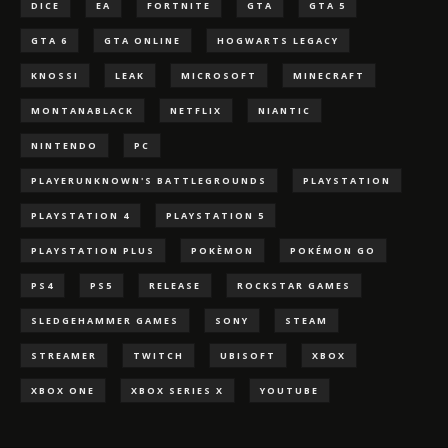
DICE
EA
FORTNITE
GTA
GTA 5
GTA 6
GTA ONLINE
HOGWARTS LEGACY
KNOSSI
LEAK
MICROSOFT
MINECRAFT
MONTANABLACK
NETFLIX
NIANTIC
NINTENDO
PC
PLAYERUNKNOWN'S BATTLEGROUNDS
PLAYSTATION
PLAYSTATION 4
PLAYSTATION 5
PLAYSTATION PLUS
POKÈMON
POKÉMON GO
PS4
PS5
RELEASE
ROCKSTAR GAMES
SLEDGEHAMMER GAMES
SONY
STEAM
STREAMER
TWITCH
UBISOFT
XBOX
XBOX ONE
XBOX SERIES X
YOUTUBE