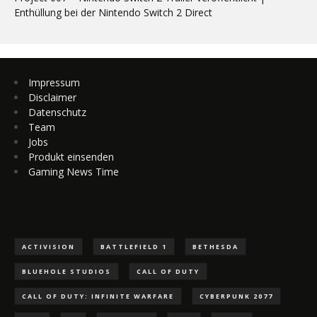
Enthüllung bei der Nintendo Switch 2 Direct
Impressum
Disclaimer
Datenschutz
Team
Jobs
Produkt einsenden
Gaming News Time
ACTIVISION
BATTLEFIELD 1
BETHESDA
BLUEHOLE STUDIOS
CALL OF DUTY
CALL OF DUTY: INFINITE WARFARE
CYBERPUNK 2077