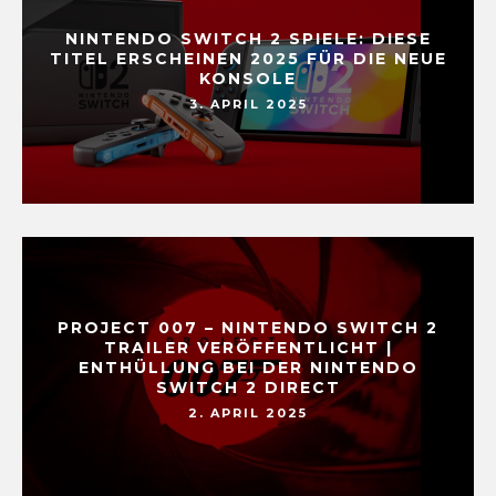
NINTENDO SWITCH 2 SPIELE: DIESE
TITEL ERSCHEINEN 2025 FÜR DIE NEUE
KONSOLE
3. APRIL 2025
PROJECT 007 – NINTENDO SWITCH 2
TRAILER VERÖFFENTLICHT |
ENTHÜLLUNG BEI DER NINTENDO
SWITCH 2 DIRECT
2. APRIL 2025