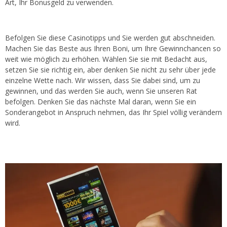
Art, Ihr Bonusgeld zu verwenden.
Befolgen Sie diese Casinotipps und Sie werden gut abschneiden.
Machen Sie das Beste aus Ihren Boni, um Ihre Gewinnchancen so
weit wie möglich zu erhöhen. Wählen Sie sie mit Bedacht aus,
setzen Sie sie richtig ein, aber denken Sie nicht zu sehr über jede
einzelne Wette nach. Wir wissen, dass Sie dabei sind, um zu
gewinnen, und das werden Sie auch, wenn Sie unseren Rat
befolgen. Denken Sie das nächste Mal daran, wenn Sie ein
Sonderangebot in Anspruch nehmen, das Ihr Spiel völlig verändern
wird.