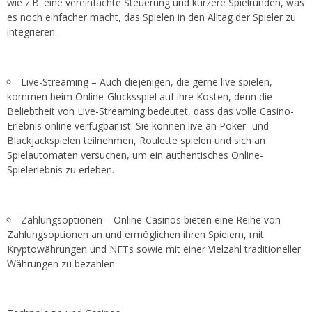
wie z.B. eine vereinfachte Steuerung und kürzere Spielrunden, was
es noch einfacher macht, das Spielen in den Alltag der Spieler zu
integrieren.
Live-Streaming – Auch diejenigen, die gerne live spielen,
kommen beim Online-Glücksspiel auf ihre Kosten, denn die
Beliebtheit von Live-Streaming bedeutet, dass das volle Casino-
Erlebnis online verfügbar ist. Sie können live an Poker- und
Blackjackspielen teilnehmen, Roulette spielen und sich an
Spielautomaten versuchen, um ein authentisches Online-
Spielerlebnis zu erleben.
Zahlungsoptionen – Online-Casinos bieten eine Reihe von
Zahlungsoptionen an und ermöglichen ihren Spielern, mit
Kryptowährungen und NFTs sowie mit einer Vielzahl traditioneller
Währungen zu bezahlen.