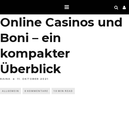
Online Casinos und
Boni – ein
kompakter
Überblick
RAINA
11. OKTOBER 2021
ALLGEMEIN
0 KOMMENTARE
10 MIN READ