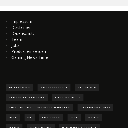
Impressum
Disclaimer
Datenschutz
Team
Jobs
Produkt einsenden
Gaming News Time
ACTIVISION
BATTLEFIELD 1
BETHESDA
BLUEHOLE STUDIOS
CALL OF DUTY
CALL OF DUTY: INFINITE WARFARE
CYBERPUNK 2077
DICE
EA
FORTNITE
GTA
GTA 5
GTA 6
GTA ONLINE
HOGWARTS LEGACY