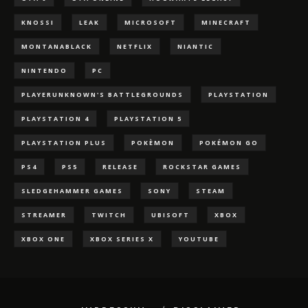
KNOSSI
LEAK
MICROSOFT
MINECRAFT
MONTANABLACK
NETFLIX
NIANTIC
NINTENDO
PC
PLAYERUNKNOWN'S BATTLEGROUNDS
PLAYSTATION
PLAYSTATION 4
PLAYSTATION 5
PLAYSTATION PLUS
POKÈMON
POKÉMON GO
PS4
PS5
RELEASE
ROCKSTAR GAMES
SLEDGEHAMMER GAMES
SONY
STEAM
STREAMER
TWITCH
UBISOFT
XBOX
XBOX ONE
XBOX SERIES X
YOUTUBE