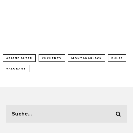
ARIANE ALTER
KUCHENTV
MONTANABLACK
PULSE
VALORANT