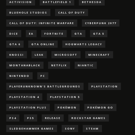
ACTIVISION
BATTLEFIELD 1
BETHESDA
BLUEHOLE STUDIOS
CALL OF DUTY
CALL OF DUTY: INFINITE WARFARE
CYBERPUNK 2077
DICE
EA
FORTNITE
GTA
GTA 5
GTA 6
GTA ONLINE
HOGWARTS LEGACY
KNOSSI
LEAK
MICROSOFT
MINECRAFT
MONTANABLACK
NETFLIX
NIANTIC
NINTENDO
PC
PLAYERUNKNOWN'S BATTLEGROUNDS
PLAYSTATION
PLAYSTATION 4
PLAYSTATION 5
PLAYSTATION PLUS
POKÈMON
POKÉMON GO
PS4
PS5
RELEASE
ROCKSTAR GAMES
SLEDGEHAMMER GAMES
SONY
STEAM