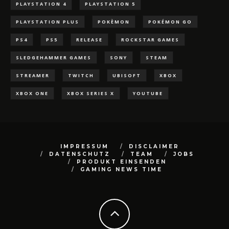
PLAYSTATION 4
PLAYSTATION 5
PLAYSTATION PLUS
POKÈMON
POKÉMON GO
PS4
PS5
RELEASE
ROCKSTAR GAMES
SLEDGEHAMMER GAMES
SONY
STEAM
STREAMER
TWITCH
UBISOFT
XBOX
XBOX ONE
XBOX SERIES X
YOUTUBE
IMPRESSUM
DISCLAIMER
DATENSCHUTZ
TEAM
JOBS
PRODUKT EINSENDEN
GAMING NEWS TIME