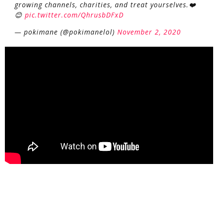
growing channels, charities, and treat yourselves.❤️
😊
pic.twitter.com/QhrusbDFxD
— pokimane (@pokimanelol)
November 2, 2020