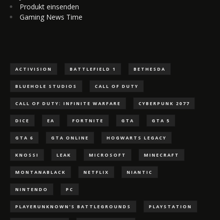
Produkt einsenden
Gaming News Time
ACTIVISION
BATTLEFIELD 1
BETHESDA
BLUEHOLE STUDIOS
CALL OF DUTY
CALL OF DUTY: INFINITE WARFARE
CYBERPUNK 2077
DICE
EA
FORTNITE
GTA
GTA 5
GTA 6
GTA ONLINE
HOGWARTS LEGACY
KNOSSI
LEAK
MICROSOFT
MINECRAFT
MONTANABLACK
NETFLIX
NIANTIC
NINTENDO
PC
PLAYERUNKNOWN'S BATTLEGROUNDS
PLAYSTATION