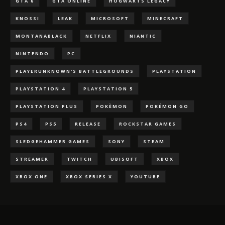
GTA 6
GTA ONLINE
HOGWARTS LEGACY
KNOSSI
LEAK
MICROSOFT
MINECRAFT
MONTANABLACK
NETFLIX
NIANTIC
NINTENDO
PC
PLAYERUNKNOWN'S BATTLEGROUNDS
PLAYSTATION
PLAYSTATION 4
PLAYSTATION 5
PLAYSTATION PLUS
POKÈMON
POKÉMON GO
PS4
PS5
RELEASE
ROCKSTAR GAMES
SLEDGEHAMMER GAMES
SONY
STEAM
STREAMER
TWITCH
UBISOFT
XBOX
XBOX ONE
XBOX SERIES X
YOUTUBE