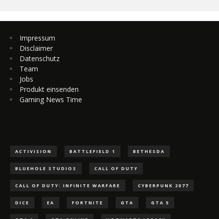
Impressum
Disclaimer
Datenschutz
Team
Jobs
Produkt einsenden
Gaming News Time
ACTIVISION
BATTLEFIELD 1
BETHESDA
BLUEHOLE STUDIOS
CALL OF DUTY
CALL OF DUTY: INFINITE WARFARE
CYBERPUNK 2077
DICE
EA
FORTNITE
GTA
GTA 5