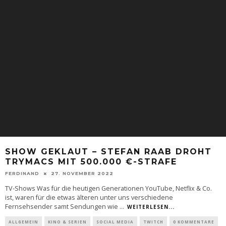
SHOW GEKLAUT – STEFAN RAAB DROHT
TRYMACS MIT 500.000 €-STRAFE
FERDINAND
27. NOVEMBER 2022
TV-Shows Was für die heutigen Generationen YouTube, Netflix & Co.
ist, waren für die etwas älteren unter uns verschiedene
Fernsehsender samt Sendungen wie
...
WEITERLESEN...
ALLGEMEIN
KINO & SERIEN
SOCIAL MEDIA
TWITCH
0 KOMMENTARE