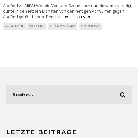
ApoRed vs. MiiMii Wer die Youtube-Szene auch nur ein wenig verfolgt,
dürfte in den letzten Monaten von den heftigen Vorwürfen gegen
ApoRed gehört haben. Dem Ha
...
WEITERLESEN...
ALLGEMEIN
YOUTUBE
0 KOMMENTARE
2 MIN READ
LETZTE BEITRÄGE