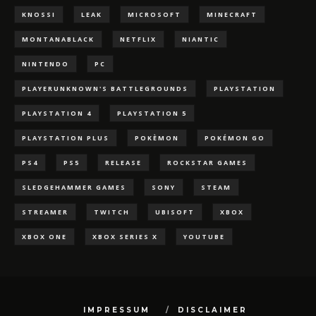
KNOSSI
LEAK
MICROSOFT
MINECRAFT
MONTANABLACK
NETFLIX
NIANTIC
NINTENDO
PC
PLAYERUNKNOWN'S BATTLEGROUNDS
PLAYSTATION
PLAYSTATION 4
PLAYSTATION 5
PLAYSTATION PLUS
POKÈMON
POKÉMON GO
PS4
PS5
RELEASE
ROCKSTAR GAMES
SLEDGEHAMMER GAMES
SONY
STEAM
STREAMER
TWITCH
UBISOFT
XBOX
XBOX ONE
XBOX SERIES X
YOUTUBE
IMPRESSUM
DISCLAIMER