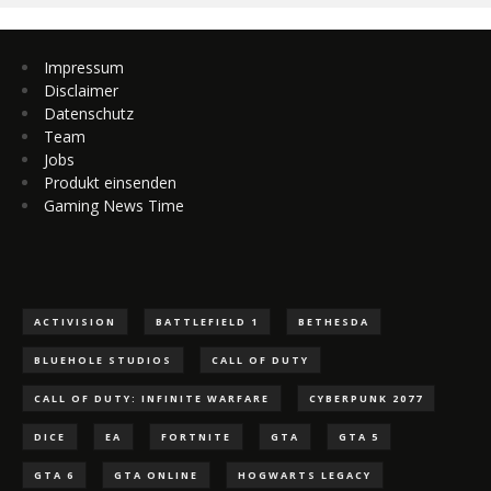
Impressum
Disclaimer
Datenschutz
Team
Jobs
Produkt einsenden
Gaming News Time
ACTIVISION
BATTLEFIELD 1
BETHESDA
BLUEHOLE STUDIOS
CALL OF DUTY
CALL OF DUTY: INFINITE WARFARE
CYBERPUNK 2077
DICE
EA
FORTNITE
GTA
GTA 5
GTA 6
GTA ONLINE
HOGWARTS LEGACY