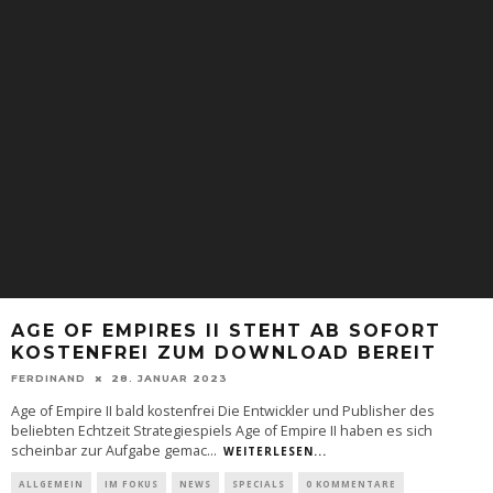
AGE OF EMPIRES II STEHT AB SOFORT
KOSTENFREI ZUM DOWNLOAD BEREIT
FERDINAND
28. JANUAR 2023
Age of Empire II bald kostenfrei Die Entwickler und Publisher des
beliebten Echtzeit Strategiespiels Age of Empire II haben es sich
scheinbar zur Aufgabe gemac
...
WEITERLESEN...
ALLGEMEIN
IM FOKUS
NEWS
SPECIALS
0 KOMMENTARE