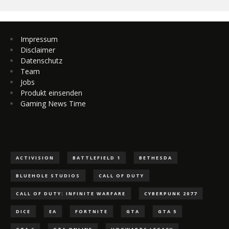
Impressum
Disclaimer
Datenschutz
Team
Jobs
Produkt einsenden
Gaming News Time
ACTIVISION
BATTLEFIELD 1
BETHESDA
BLUEHOLE STUDIOS
CALL OF DUTY
CALL OF DUTY: INFINITE WARFARE
CYBERPUNK 2077
DICE
EA
FORTNITE
GTA
GTA 5