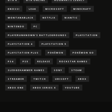
GTA 6
GTA ONLINE
HOGWARTS LEGACY
KNOSSI
LEAK
MICROSOFT
MINECRAFT
MONTANABLACK
NETFLIX
NIANTIC
NINTENDO
PC
PLAYERUNKNOWN'S BATTLEGROUNDS
PLAYSTATION
PLAYSTATION 4
PLAYSTATION 5
PLAYSTATION PLUS
POKÈMON
POKÉMON GO
PS4
PS5
RELEASE
ROCKSTAR GAMES
SLEDGEHAMMER GAMES
SONY
STEAM
STREAMER
TWITCH
UBISOFT
XBOX
XBOX ONE
XBOX SERIES X
YOUTUBE