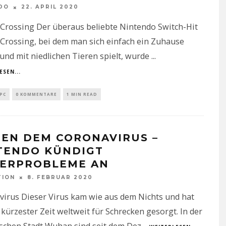
DO
22. APRIL 2020
Crossing Der überaus beliebte Nintendo Switch-Hit
Crossing, bei dem man sich einfach ein Zuhause
 und mit niedlichen Tieren spielt, wurde
...
ESEN...
PC
0 KOMMENTARE
1 MIN READ
EN DEM CORONAVIRUS –
TENDO KÜNDIGT
FERPROBLEME AN
TION
8. FEBRUAR 2020
virus Dieser Virus kam wie aus dem Nichts und hat
kürzester Zeit weltweit für Schrecken gesorgt. In der
schen Stadt Wuhan sind seit dem Dez
...