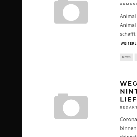
ARMAN
Animal 
Animal 
schafft
WEITERL
NEWS
WEG
NIN
LIE
REDAK
Corona
binnen 
chinesi