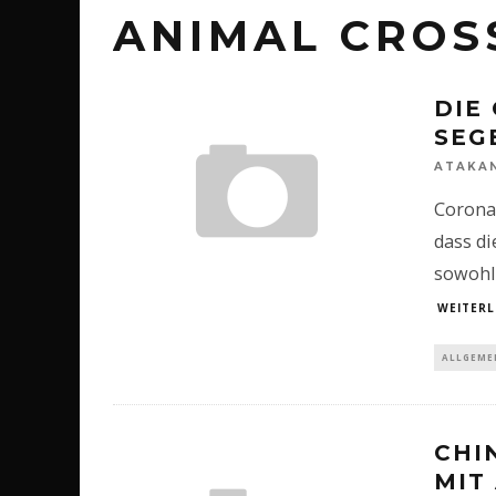
ANIMAL CROS
DIE
SEG
ATAKA
Corona-
dass di
sowohl 
WEITERL
ALLGEME
CHI
MIT