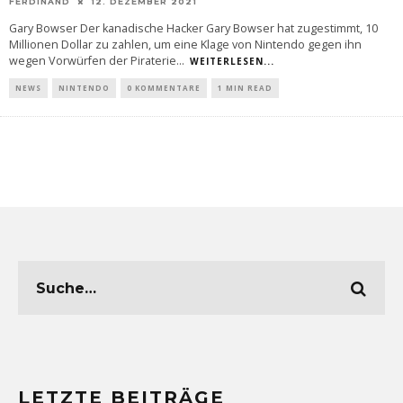
FERDINAND
12. DEZEMBER 2021
Gary Bowser Der kanadische Hacker Gary Bowser hat zugestimmt, 10
Millionen Dollar zu zahlen, um eine Klage von Nintendo gegen ihn
wegen Vorwürfen der Piraterie
...
WEITERLESEN...
NEWS
NINTENDO
0 KOMMENTARE
1 MIN READ
LETZTE BEITRÄGE