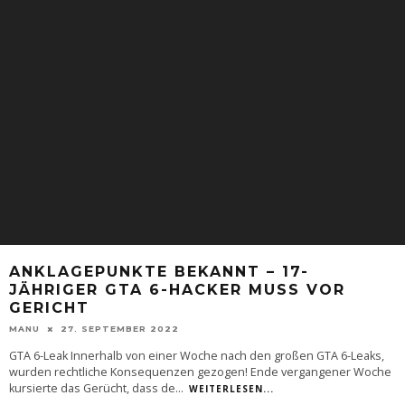
ANKLAGEPUNKTE BEKANNT – 17-
JÄHRIGER GTA 6-HACKER MUSS VOR
GERICHT
MANU
27. SEPTEMBER 2022
GTA 6-Leak Innerhalb von einer Woche nach den großen GTA 6-Leaks,
wurden rechtliche Konsequenzen gezogen! Ende vergangener Woche
kursierte das Gerücht, dass de
...
WEITERLESEN...