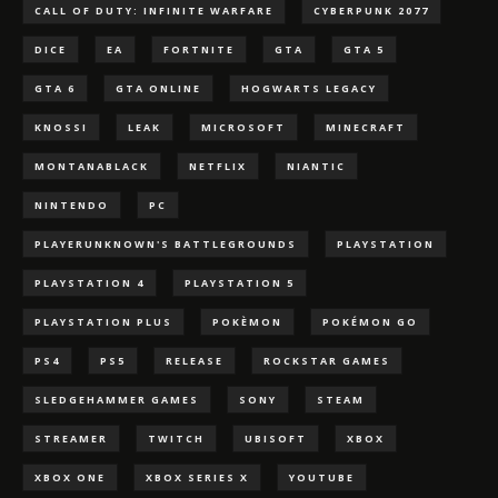
CALL OF DUTY: INFINITE WARFARE
CYBERPUNK 2077
DICE
EA
FORTNITE
GTA
GTA 5
GTA 6
GTA ONLINE
HOGWARTS LEGACY
KNOSSI
LEAK
MICROSOFT
MINECRAFT
MONTANABLACK
NETFLIX
NIANTIC
NINTENDO
PC
PLAYERUNKNOWN'S BATTLEGROUNDS
PLAYSTATION
PLAYSTATION 4
PLAYSTATION 5
PLAYSTATION PLUS
POKÈMON
POKÉMON GO
PS4
PS5
RELEASE
ROCKSTAR GAMES
SLEDGEHAMMER GAMES
SONY
STEAM
STREAMER
TWITCH
UBISOFT
XBOX
XBOX ONE
XBOX SERIES X
YOUTUBE