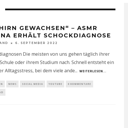
 HIRN GEWACHSEN“ – ASMR
INA ERHÄLT SCHOCKDIAGNOSE
NAND
6. SEPTEMBER 2022
iagnosen Die meisten von uns gehen täglich ihrer
 Schule oder ihrem Studium nach. Schnell entsteht ein
r Alltagsstress, bei dem viele ande
...
WEITERLESEN...
IN
NEWS
SOCIAL MEDIA
YOUTUBE
0 KOMMENTARE
AD