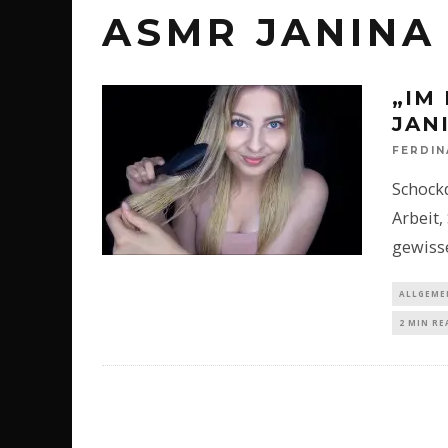
ASMR JANINA
„IM
JAN
FERDI
Schockd
Arbeit,
gewisse
ALLGEME
2 MIN RE