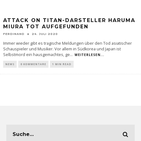
ATTACK ON TITAN-DARSTELLER HARUMA
MIURA TOT AUFGEFUNDEN
FERDINAND
24. JULI 2020
Immer wieder gibt es tragische Meldungen über den Tod asiatischer
Schauspieler und Musiker. Vor allem in Südkorea und Japan ist
Selbstmord ein hausgemachtes, ge
...
WEITERLESEN...
NEWS
0 KOMMENTARE
1 MIN READ