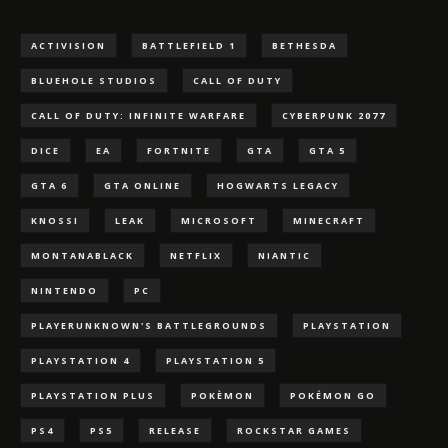
ACTIVISION
BATTLEFIELD 1
BETHESDA
BLUEHOLE STUDIOS
CALL OF DUTY
CALL OF DUTY: INFINITE WARFARE
CYBERPUNK 2077
DICE
EA
FORTNITE
GTA
GTA 5
GTA 6
GTA ONLINE
HOGWARTS LEGACY
KNOSSI
LEAK
MICROSOFT
MINECRAFT
MONTANABLACK
NETFLIX
NIANTIC
NINTENDO
PC
PLAYERUNKNOWN'S BATTLEGROUNDS
PLAYSTATION
PLAYSTATION 4
PLAYSTATION 5
PLAYSTATION PLUS
POKÈMON
POKÉMON GO
PS4
PS5
RELEASE
ROCKSTAR GAMES