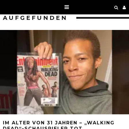
AUFGEFUNDEN
IM ALTER VON 31 JAHREN – „WALKING
DEAD“-SCHAUSPIELER TOT