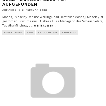
AUFGEFUNDEN
ARMANDO
2. FEBRUAR 2022
Moses J. Moseley Der The Walking Dead-Darsteller Moses J. Moseley ist
gestorben. Er wurde nur 31 Jahre alt. Die Managerin des Schauspielers,
Tabatha Minchew, b
...
WEITERLESEN...
KINO & SERIEN
NEWS
0 KOMMENTARE
1 MIN READ