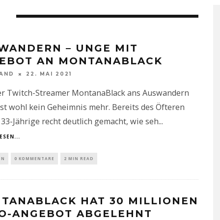
N
WANDERN – UNGE MIT
EBOT AN MONTANABLACK
NAND
22. MAI 2021
er Twitch-Streamer MontanaBlack ans Auswandern
ist wohl kein Geheimnis mehr. Bereits des Öfteren
 33-Jährige recht deutlich gemacht, wie seh
...
ESEN...
IN
0 KOMMENTARE
2 MIN READ
TANABLACK HAT 30 MILLIONEN
O-ANGEBOT ABGELEHNT