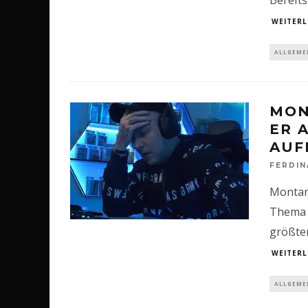
WEITERL
ALLGEME
MON
ER 
AUF
FERDI
Montana
Thema d
größte
WEITERL
ALLGEME