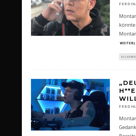
FERDI
Montan
könnte 
Montan
WEITERL
ALLGEME
„DE
H**
WIL
FERDI
Montan
Gedank
Bereits