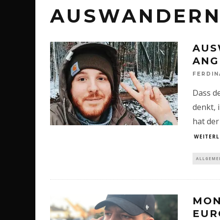
AUSWANDER
AUS
ANG
FERDI
Dass d
denkt, 
hat der
WEITERL
ALLGEME
MON
EUR