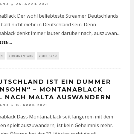
NAND
24. APRIL 2021
aBlack Der wohl beliebteste Streamer Deutschlands
bald nicht mehr in Deutschland sein. Denn
ablack denkt immer lauter darüber nach, auszuwan
...
ESEN...
IN
0 KOMMENTARE
2 MIN READ
UTSCHLAND IST EIN DUMMER
ENSOHN“ – MONTANABLACK
L NACH MALTA AUSWANDERN
NAND
15. APRIL 2021
ablack Dass Montanablack seit längerem mit dem
en spielt auszuwandern, ist kein Geheimnis mehr.
 des Öfteren hat der 33-Jährige recht deutli
...