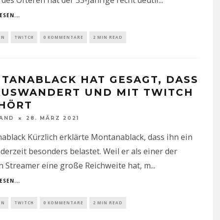
ESEN...
IN
TWITCH
0 KOMMENTARE
2 MIN READ
TANABLACK HAT GESAGT, DASS
AUSWANDERT UND MIT TWITCH
HÖRT
NAND
28. MÄRZ 2021
black Kürzlich erklärte Montanablack, dass ihn ein
erzeit besonders belastet. Weil er als einer der
n Streamer eine große Reichweite hat, m
...
ESEN...
IN
TWITCH
0 KOMMENTARE
2 MIN READ