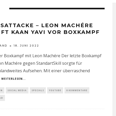
SSATTACKE – LEON MACHÉRE G
FT KAAN YAVI VOR BOXKAMPF A
NAND
18. JUNI 2022
er Boxkampf mit Leon Machére Der letzte Boxkampf
n Machére gegen StandartSkill sorgte für
hlandweites Aufsehen. Mit einer überraschend
WEITERLESEN...
IN
SOCIAL MEDIA
SPECIALS
YOUTUBE
0 KOMMENTARE
AD