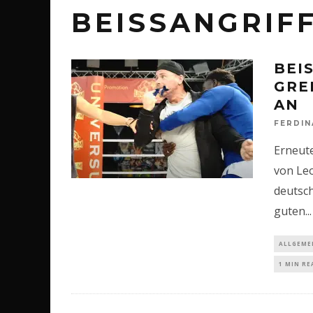
BEISSANGRIFF
BEI
REI
N
FERDI
Erneut
von Leo
deutsc
guten
...
ALLGEME
1 MIN RE