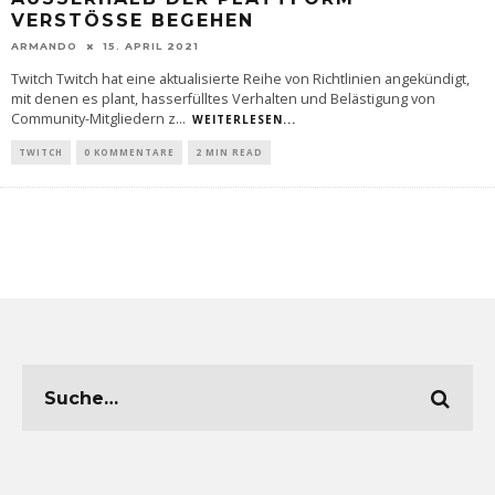
ERSTÖSSE BEGEHEN
ARMANDO
15. APRIL 2021
Twitch Twitch hat eine aktualisierte Reihe von Richtlinien angekündigt,
mit denen es plant, hasserfülltes Verhalten und Belästigung von
Community-Mitgliedern z
...
WEITERLESEN...
TWITCH
0 KOMMENTARE
2 MIN READ