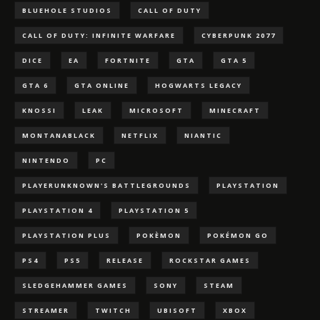
BLUEHOLE STUDIOS
CALL OF DUTY
CALL OF DUTY: INFINITE WARFARE
CYBERPUNK 2077
DICE
EA
FORTNITE
GTA
GTA 5
GTA 6
GTA ONLINE
HOGWARTS LEGACY
KNOSSI
LEAK
MICROSOFT
MINECRAFT
MONTANABLACK
NETFLIX
NIANTIC
NINTENDO
PC
PLAYERUNKNOWN'S BATTLEGROUNDS
PLAYSTATION
PLAYSTATION 4
PLAYSTATION 5
PLAYSTATION PLUS
POKÈMON
POKÉMON GO
PS4
PS5
RELEASE
ROCKSTAR GAMES
SLEDGEHAMMER GAMES
SONY
STEAM
STREAMER
TWITCH
UBISOFT
XBOX