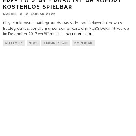
FREE TO PLAY – PUBG IST AB SOFORT
KOSTENLOS SPIELBAR
MARCEL
12. JANUAR 2022
PlayerUnknown's Battlegrounds Das Videospiel PlayerUnknown's
Battlegrounds, vor allem unter seiner Kurzform PUBG bekannt, wurde
im Dezember 2017 veröffentlicht
...
WEITERLESEN...
ALLGEMEIN
NEWS
0 KOMMENTARE
2 MIN READ