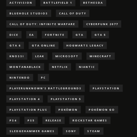
ACTIVISION
BATTLEFIELD 1
BETHESDA
BLUEHOLE STUDIOS
CALL OF DUTY
CALL OF DUTY: INFINITE WARFARE
CYBERPUNK 2077
DICE
EA
FORTNITE
GTA
GTA 5
GTA 6
GTA ONLINE
HOGWARTS LEGACY
KNOSSI
LEAK
MICROSOFT
MINECRAFT
MONTANABLACK
NETFLIX
NIANTIC
NINTENDO
PC
PLAYERUNKNOWN'S BATTLEGROUNDS
PLAYSTATION
PLAYSTATION 4
PLAYSTATION 5
PLAYSTATION PLUS
POKÈMON
POKÉMON GO
PS4
PS5
RELEASE
ROCKSTAR GAMES
SLEDGEHAMMER GAMES
SONY
STEAM