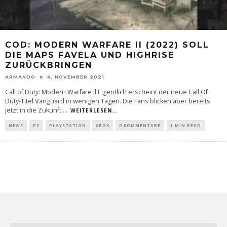
COD: MODERN WARFARE II (2022) SOLL
DIE MAPS FAVELA UND HIGHRISE
ZURÜCKBRINGEN
ARMANDO
4. NOVEMBER 2021
Call of Duty: Modern Warfare ll Eigentlich erscheint der neue Call Of
Duty-Titel Vanguard in wenigen Tagen. Die Fans blicken aber bereits
jetzt in die Zukunft.
...
WEITERLESEN...
NEWS
PC
PLAYSTATION
XBOX
0 KOMMENTARE
1 MIN READ