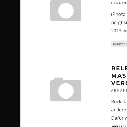
FERDI
(Photo 
neigt s
2013 wu
HARDWAR
REL
MAS
VER
ARMAN
Rockst
anderer
Dafür w
WEITERL