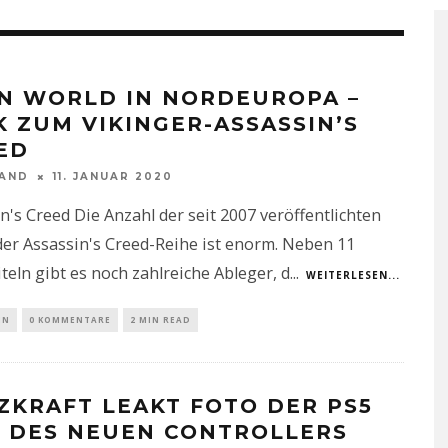
N WORLD IN NORDEUROPA –
K ZUM VIKINGER-ASSASSIN’S
ED
NAND
11. JANUAR 2020
n's Creed Die Anzahl der seit 2007 veröffentlichten
der Assassin's Creed-Reihe ist enorm. Neben 11
teln gibt es noch zahlreiche Ableger, d
...
WEITERLESEN...
IN
0 KOMMENTARE
2 MIN READ
ZKRAFT LEAKT FOTO DER PS5
 DES NEUEN CONTROLLERS