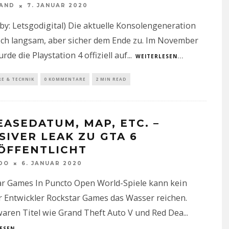
NAND
7. JANUAR 2020
by: Letsgodigital) Die aktuelle Konsolengeneration
ich langsam, aber sicher dem Ende zu. Im November
rde die Playstation 4 offiziell auf
...
WEITERLESEN...
E & TECHNIK
0 KOMMENTARE
2 MIN READ
EASEDATUM, MAP, ETC. –
SIVER LEAK ZU GTA 6
ÖFFENTLICHT
DO
6. JANUAR 2020
ar Games In Puncto Open World-Spiele kann kein
 Entwickler Rockstar Games das Wasser reichen.
aren Titel wie Grand Theft Auto V und Red Dea
...
ESEN...