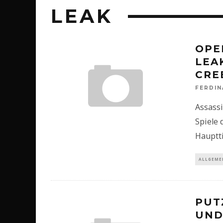
LEAK
OPE
LEA
CRE
FERDI
Assassi
Spiele 
Hauptti
ALLGEME
PUT
UND