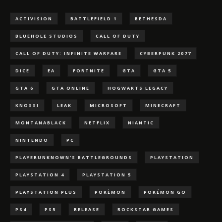
ACTIVISION
BATTLEFIELD 1
BETHESDA
BLUEHOLE STUDIOS
CALL OF DUTY
CALL OF DUTY: INFINITE WARFARE
CYBERPUNK 2077
DICE
EA
FORTNITE
GTA
GTA 5
GTA 6
GTA ONLINE
HOGWARTS LEGACY
KNOSSI
LEAK
MICROSOFT
MINECRAFT
MONTANABLACK
NETFLIX
NIANTIC
NINTENDO
PC
PLAYERUNKNOWN'S BATTLEGROUNDS
PLAYSTATION
PLAYSTATION 4
PLAYSTATION 5
PLAYSTATION PLUS
POKÈMON
POKÉMON GO
PS4
PS5
RELEASE
ROCKSTAR GAMES