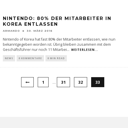
NINTENDO: 80% DER MITARBEITER IN
KOREA ENTLASSEN
ARMANDO
30. MÄRZ 2016
Nintendo of Korea hat fast 80% der Mitarbeiter entlassen, wie nun
bekanntgegeben worden ist. Übrig bleiben zusammen mit dem
Geschäftsführer nur noch 11 Mitarbei
...
WEITERLESEN...
NEWS
0 KOMMENTARE
0 MIN READ
1
…
31
32
33