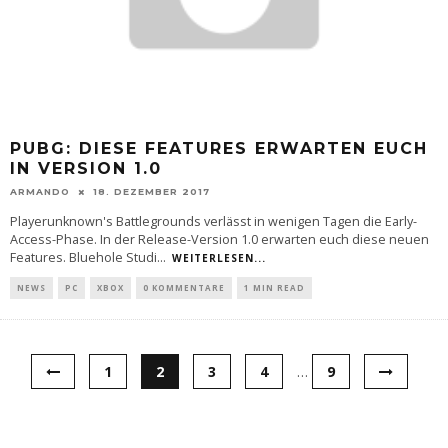
PUBG: DIESE FEATURES ERWARTEN EUCH
IN VERSION 1.0
ARMANDO
18. DEZEMBER 2017
Playerunknown's Battlegrounds verlässt in wenigen Tagen die Early-
Access-Phase. In der Release-Version 1.0 erwarten euch diese neuen
Features. Bluehole Studi
...
WEITERLESEN...
NEWS
PC
XBOX
0 KOMMENTARE
1 MIN READ
1
2
3
4
…
9