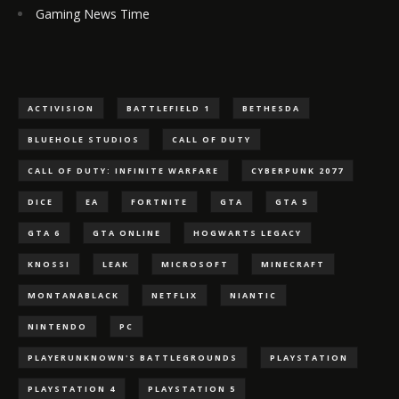
Gaming News Time
ACTIVISION
BATTLEFIELD 1
BETHESDA
BLUEHOLE STUDIOS
CALL OF DUTY
CALL OF DUTY: INFINITE WARFARE
CYBERPUNK 2077
DICE
EA
FORTNITE
GTA
GTA 5
GTA 6
GTA ONLINE
HOGWARTS LEGACY
KNOSSI
LEAK
MICROSOFT
MINECRAFT
MONTANABLACK
NETFLIX
NIANTIC
NINTENDO
PC
PLAYERUNKNOWN'S BATTLEGROUNDS
PLAYSTATION
PLAYSTATION 4
PLAYSTATION 5