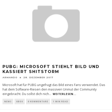
PUBG: MICROSOFT STIEHLT BILD UND
KASSIERT SHITSTORM
ARMANDO
28. DEZEMBER 2017
Microsoft hat für PUBG ungefragt das Bild eines Fans verwendet. Das
hat dem Software-Riesen den massiven Unmut der Community
eingebracht. Du sollst dich nich
...
WEITERLESEN...
NEWS
XBOX
0 KOMMENTARE
1 MIN READ