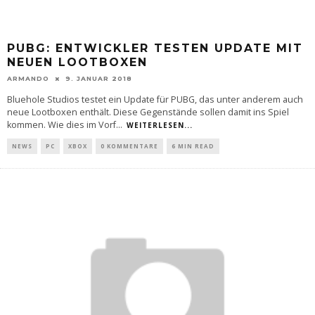
PUBG: ENTWICKLER TESTEN UPDATE MIT
NEUEN LOOTBOXEN
ARMANDO
9. JANUAR 2018
Bluehole Studios testet ein Update für PUBG, das unter anderem auch
neue Lootboxen enthält. Diese Gegenstände sollen damit ins Spiel
kommen. Wie dies im Vorf
...
WEITERLESEN...
NEWS
PC
XBOX
0 KOMMENTARE
6 MIN READ