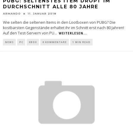
PUBG: SELTENSTES ITEM DROPT IM
DURCHSCHNITT ALLE 80 JAHRE
ARMANDO
11. JANUAR 2018
Wie selten die seltenen Items in den Lootboxen von PUBG? Die
kostbarsten Gegenstände erhaltet ihr im Schnitt erst nach 80 Jahren!
Auf den Test-Servern von PU
...
WEITERLESEN...
NEWS
PC
XBOX
0 KOMMENTARE
1 MIN READ