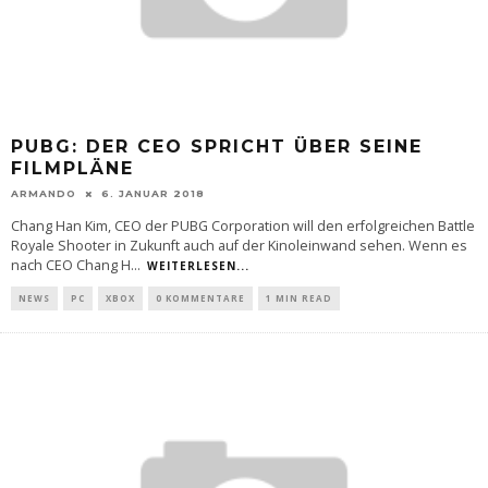
PUBG: DER CEO SPRICHT ÜBER SEINE
FILMPLÄNE
ARMANDO
6. JANUAR 2018
Chang Han Kim, CEO der PUBG Corporation will den erfolgreichen Battle
Royale Shooter in Zukunft auch auf der Kinoleinwand sehen. Wenn es
nach CEO Chang H
...
WEITERLESEN...
NEWS
PC
XBOX
0 KOMMENTARE
1 MIN READ