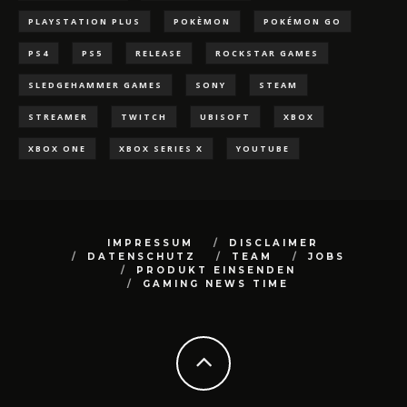
PLAYSTATION PLUS
POKÈMON
POKÉMON GO
PS4
PS5
RELEASE
ROCKSTAR GAMES
SLEDGEHAMMER GAMES
SONY
STEAM
STREAMER
TWITCH
UBISOFT
XBOX
XBOX ONE
XBOX SERIES X
YOUTUBE
IMPRESSUM
DISCLAIMER
DATENSCHUTZ
TEAM
JOBS
PRODUKT EINSENDEN
GAMING NEWS TIME