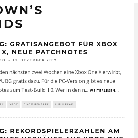
OWN’S
NDS
G: GRATISANGEBOT FÜR XBOX
 X, NEUE PATCHNOTES
DO
18. DEZEMBER 2017
 den nächsten zwei Wochen eine Xbox One X erwirbt,
PUBG gratis dazu. Für die PC-Version gibt es neue
tes zum Test-Build 1.0. Wer in den n
...
WEITERLESEN...
PC
XBOX
0 KOMMENTARE
6 MIN READ
G: REKORDSPIELERZAHLEN AM