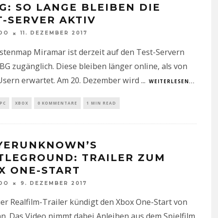
G: SO LANGE BLEIBEN DIE
T-SERVER AKTIV
DO
11. DEZEMBER 2017
stenmap Miramar ist derzeit auf den Test-Servern
G zugänglich. Diese bleiben länger online, als von
 Usern erwartet. Am 20. Dezember wird
...
WEITERLESEN...
PC
XBOX
0 KOMMENTARE
1 MIN READ
YERUNKNOWN’S
TLEGROUND: TRAILER ZUM
X ONE-START
DO
9. DEZEMBER 2017
er Realfilm-Trailer kündigt den Xbox One-Start von
n. Das Video nimmt dabei Anleihen aus dem Spielfilm