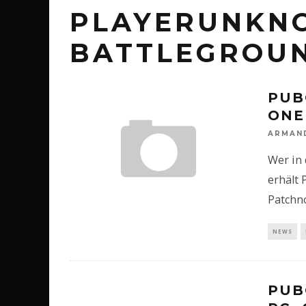
PLAYERUNKN
BATTLEGROU
PUB
ONE
ARMAN
Wer in
erhält 
Patchno
NEWS
PUB