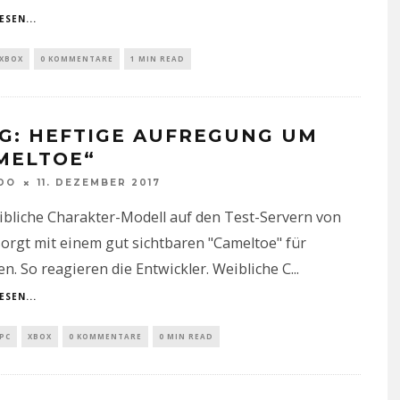
ESEN...
XBOX
0 KOMMENTARE
1 MIN READ
G: HEFTIGE AUFREGUNG UM
MELTOE“
DO
11. DEZEMBER 2017
bliche Charakter-Modell auf den Test-Servern von
rgt mit einem gut sichtbaren "Cameltoe" für
n. So reagieren die Entwickler. Weibliche C
...
ESEN...
PC
XBOX
0 KOMMENTARE
0 MIN READ