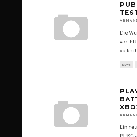
PUB
TES
ARMAN
Die Wü
von PUB
vielen
NEWS
PLA
BAT
XBO
ARMAN
Ein neu
PUBG a