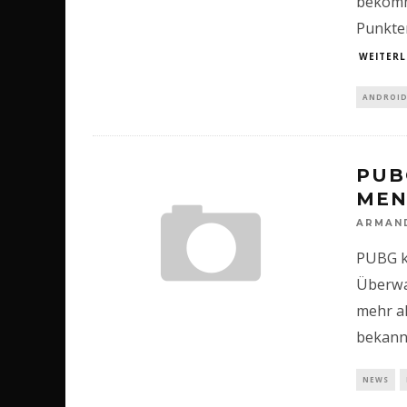
bekommt
Punkte
WEITERL
ANDROI
PUB
MEN
ARMAN
PUBG kö
Überwa
mehr al
bekannt
NEWS