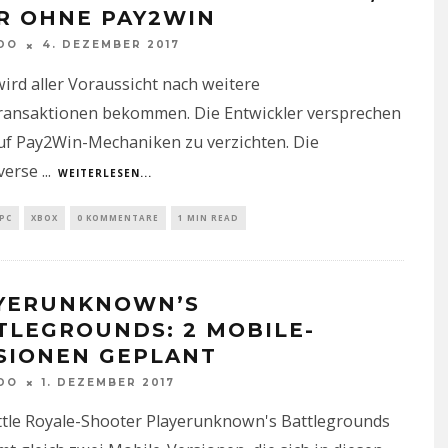
R OHNE PAY2WIN
DO
4. DEZEMBER 2017
rd aller Voraussicht nach weitere
ransaktionen bekommen. Die Entwickler versprechen
uf Pay2Win-Mechaniken zu verzichten. Die
verse
...
WEITERLESEN...
PC
XBOX
0 KOMMENTARE
1 MIN READ
YERUNKNOWN’S
TLEGROUNDS: 2 MOBILE-
SIONEN GEPLANT
DO
1. DEZEMBER 2017
ttle Royale-Shooter Playerunknown's Battlegrounds