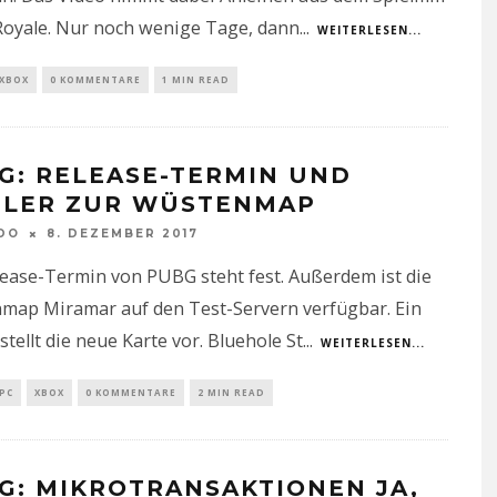
Royale. Nur noch wenige Tage, dann
...
WEITERLESEN...
XBOX
0 KOMMENTARE
1 MIN READ
G: RELEASE-TERMIN UND
ILER ZUR WÜSTENMAP
DO
8. DEZEMBER 2017
ease-Termin von PUBG steht fest. Außerdem ist die
map Miramar auf den Test-Servern verfügbar. Ein
 stellt die neue Karte vor. Bluehole St
...
WEITERLESEN...
PC
XBOX
0 KOMMENTARE
2 MIN READ
G: MIKROTRANSAKTIONEN JA,