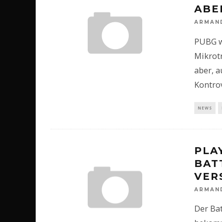
ABE
ARMAN
PUBG wi
Mikrot
aber, a
Kontro
NEWS
PLA
BAT
VER
ARMAN
Der Ba