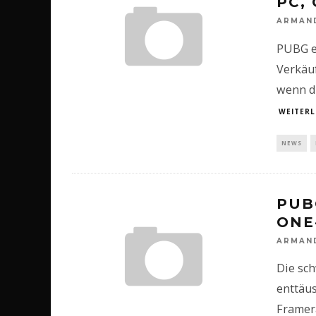
PC,
ARMAN
PUBG er
Verkäuf
wenn di
WEITERL
NEWS
PUB
ONE
ARMAN
Die sc
enttäus
Framer