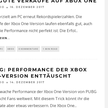
 GUTE VERKÄUFE AUF XBOX ONE
DO
16. DEZEMBER 2017
zielt am PC erneut Rekordspielerzahlen. Die
e der Xbox One-Version laufen ebenfalls gut, auch
e Performance nicht perfekt ist. Die Erfol
...
ESEN...
PC
XBOX
0 KOMMENTARE
1 MIN READ
G: PERFORMANCE DER XBOX
-VERSION ENTTÄUSCHT
DO
14. DEZEMBER 2017
hwache Performance der Xbox One-Version von PUBG
cht Fans weltweit. Mit diesem Trick könnt ihr die
ate aber etwas verbessern. Die Xbox One
...