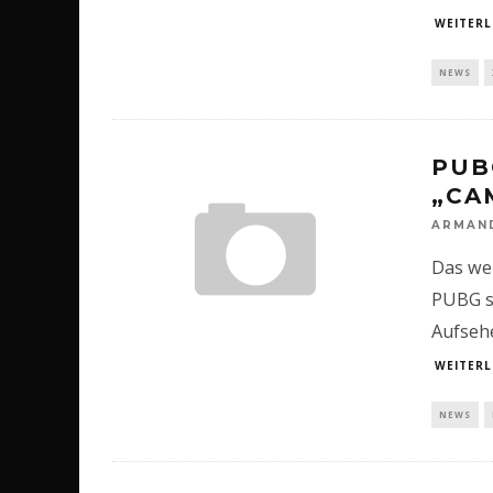
WEITERL
NEWS
PUB
„CA
ARMAN
Das wei
PUBG so
Aufsehe
WEITERL
NEWS