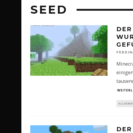
SEED
DER
WUR
GEF
FERDI
Minecra
einigen
tausend
WEITERL
ALLGEME
DER