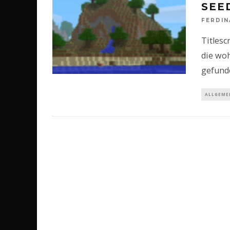
SEE
FERDI
Titlesc
die woh
gefunde
ALLGEME