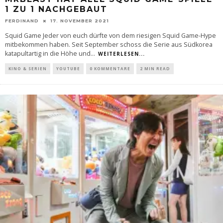
1 ZU 1 NACHGEBAUT
FERDINAND
17. NOVEMBER 2021
Squid Game Jeder von euch dürfte von dem riesigen Squid Game-Hype
mitbekommen haben. Seit September schoss die Serie aus Südkorea
katapultartig in die Höhe und
...
WEITERLESEN...
KINO & SERIEN
YOUTUBE
0 KOMMENTARE
2 MIN READ