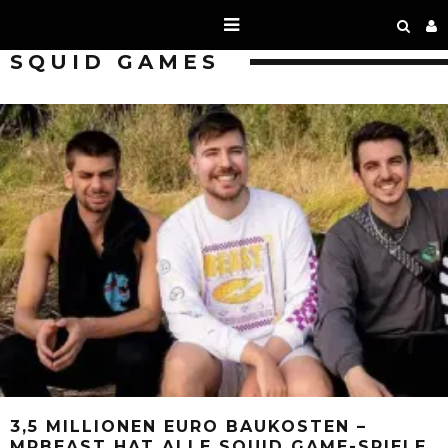
SQUID GAMES
3,5 MILLIONEN EURO BAUKOSTEN –
MRBEAST HAT ALLE SQUID GAME-SPIELE