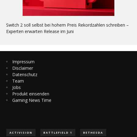
Switch 2 soll selbst bei hohem Preis Rekordzahlen schreiben –
Experten erwarten Release im Juni
Impressum
Disclaimer
Datenschutz
Team
Jobs
Produkt einsenden
Gaming News Time
ACTIVISION
BATTLEFIELD 1
BETHESDA