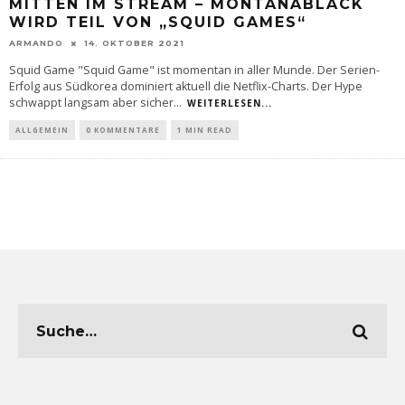
MITTEN IM STREAM – MONTANABLACK
WIRD TEIL VON „SQUID GAMES“
ARMANDO
14. OKTOBER 2021
Squid Game "Squid Game" ist momentan in aller Munde. Der Serien-
Erfolg aus Südkorea dominiert aktuell die Netflix-Charts. Der Hype
schwappt langsam aber sicher
...
WEITERLESEN...
ALLGEMEIN
0 KOMMENTARE
1 MIN READ