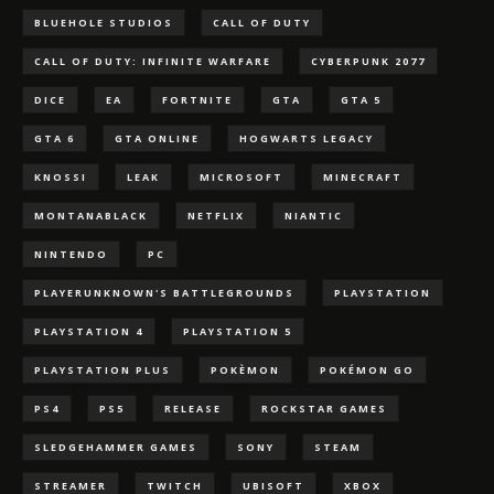
BLUEHOLE STUDIOS
CALL OF DUTY
CALL OF DUTY: INFINITE WARFARE
CYBERPUNK 2077
DICE
EA
FORTNITE
GTA
GTA 5
GTA 6
GTA ONLINE
HOGWARTS LEGACY
KNOSSI
LEAK
MICROSOFT
MINECRAFT
MONTANABLACK
NETFLIX
NIANTIC
NINTENDO
PC
PLAYERUNKNOWN'S BATTLEGROUNDS
PLAYSTATION
PLAYSTATION 4
PLAYSTATION 5
PLAYSTATION PLUS
POKÈMON
POKÉMON GO
PS4
PS5
RELEASE
ROCKSTAR GAMES
SLEDGEHAMMER GAMES
SONY
STEAM
STREAMER
TWITCH
UBISOFT
XBOX