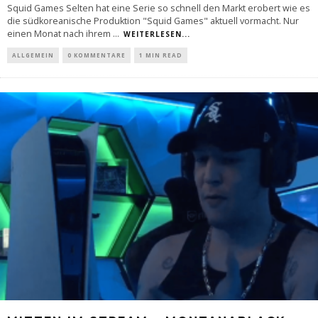
Squid Games Selten hat eine Serie so schnell den Markt erobert wie es
die südkoreanische Produktion "Squid Games" aktuell vormacht. Nur
einen Monat nach ihrem
...
WEITERLESEN...
ALLGEMEIN
0 KOMMENTARE
1 MIN READ