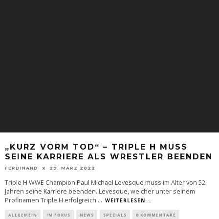
„KURZ VORM TOD“ – TRIPLE H MUSS
SEINE KARRIERE ALS WRESTLER BEENDEN
FERDINAND
29. MÄRZ 2022
Triple H WWE Champion Paul Michael Levesque muss im Alter von 52
Jahren seine Karriere beenden. Levesque, welcher unter seinem
Profinamen Triple H erfolgreich
...
WEITERLESEN...
ALLGEMEIN
IM FOKUS
NEWS
SPECIALS
0 KOMMENTARE