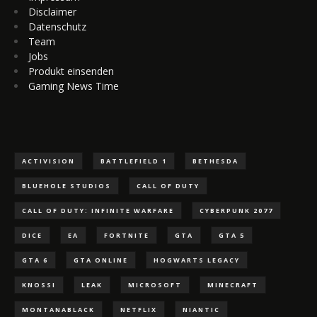
Disclaimer
Datenschutz
Team
Jobs
Produkt einsenden
Gaming News Time
ACTIVISION
BATTLEFIELD 1
BETHESDA
BLUEHOLE STUDIOS
CALL OF DUTY
CALL OF DUTY: INFINITE WARFARE
CYBERPUNK 2077
DICE
EA
FORTNITE
GTA
GTA 5
GTA 6
GTA ONLINE
HOGWARTS LEGACY
KNOSSI
LEAK
MICROSOFT
MINECRAFT
MONTANABLACK
NETFLIX
NIANTIC