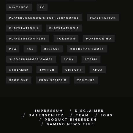
NINTENDO
PC
PLAYERUNKNOWN'S BATTLEGROUNDS
PLAYSTATION
PLAYSTATION 4
PLAYSTATION 5
PLAYSTATION PLUS
POKÈMON
POKÉMON GO
PS4
PS5
RELEASE
ROCKSTAR GAMES
SLEDGEHAMMER GAMES
SONY
STEAM
STREAMER
TWITCH
UBISOFT
XBOX
XBOX ONE
XBOX SERIES X
YOUTUBE
IMPRESSUM
DISCLAIMER
DATENSCHUTZ
TEAM
JOBS
PRODUKT EINSENDEN
GAMING NEWS TIME