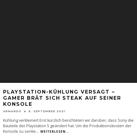
PLAYSTATION-KÜHLUNG VERSAGT –
GAMER BRÄT SICH STEAK AUF SEINER
KONSOLE
ARMANDO
6. SEPTEMBER 2021
Kühlung verkleinert Erst kürzlich berichteten wir darüber, dass Sony die
Bauteile der Playstation 5 geändert hat. Um die Produktionskosten der
Konsole zu senke
...
WEITERLESEN...