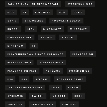
CALL OF DUTY: INFINITE WARFARE
CYBERPUNK 2077
DICE
EA
FORTNITE
GTA
GTA 5
GTA 6
GTA ONLINE
HOGWARTS LEGACY
KNOSSI
LEAK
MICROSOFT
MINECRAFT
MONTANABLACK
NETFLIX
NIANTIC
NINTENDO
PC
PLAYERUNKNOWN'S BATTLEGROUNDS
PLAYSTATION
PLAYSTATION 4
PLAYSTATION 5
PLAYSTATION PLUS
POKÈMON
POKÉMON GO
PS4
PS5
RELEASE
ROCKSTAR GAMES
SLEDGEHAMMER GAMES
SONY
STEAM
STREAMER
TWITCH
UBISOFT
XBOX
XBOX ONE
XBOX SERIES X
YOUTUBE