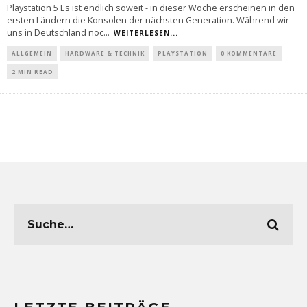
Playstation 5 Es ist endlich soweit - in dieser Woche erscheinen in den
ersten Ländern die Konsolen der nächsten Generation. Während wir
uns in Deutschland noc
...
WEITERLESEN...
ALLGEMEIN
HARDWARE & TECHNIK
PLAYSTATION
0 KOMMENTARE
2 MIN READ