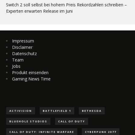
Switch 2 soll selbst bei hohem Preis Rekordzahlen schreiben –
Experten erwarten Release im Juni
Impressum
Disclaimer
Datenschutz
Team
Jobs
Produkt einsenden
Gaming News Time
ACTIVISION
BATTLEFIELD 1
BETHESDA
BLUEHOLE STUDIOS
CALL OF DUTY
CALL OF DUTY: INFINITE WARFARE
CYBERPUNK 2077