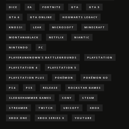
DICE
EA
FORTNITE
GTA
GTA 5
GTA 6
GTA ONLINE
HOGWARTS LEGACY
KNOSSI
LEAK
MICROSOFT
MINECRAFT
MONTANABLACK
NETFLIX
NIANTIC
NINTENDO
PC
PLAYERUNKNOWN'S BATTLEGROUNDS
PLAYSTATION
PLAYSTATION 4
PLAYSTATION 5
PLAYSTATION PLUS
POKÈMON
POKÉMON GO
PS4
PS5
RELEASE
ROCKSTAR GAMES
SLEDGEHAMMER GAMES
SONY
STEAM
STREAMER
TWITCH
UBISOFT
XBOX
XBOX ONE
XBOX SERIES X
YOUTUBE