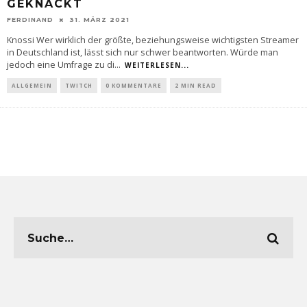
GEKNACKT
FERDINAND
31. MÄRZ 2021
Knossi Wer wirklich der größte, beziehungsweise wichtigsten Streamer
in Deutschland ist, lässt sich nur schwer beantworten. Würde man
jedoch eine Umfrage zu di
...
WEITERLESEN...
ALLGEMEIN
TWITCH
0 KOMMENTARE
2 MIN READ