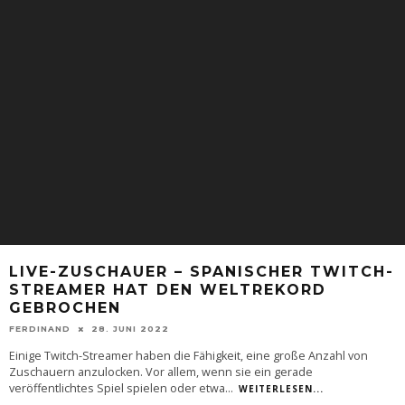
LIVE-ZUSCHAUER – SPANISCHER TWITCH-
STREAMER HAT DEN WELTREKORD
GEBROCHEN
FERDINAND
28. JUNI 2022
Einige Twitch-Streamer haben die Fähigkeit, eine große Anzahl von
Zuschauern anzulocken. Vor allem, wenn sie ein gerade
veröffentlichtes Spiel spielen oder etwa
...
WEITERLESEN...