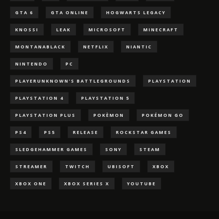
GTA 6
GTA ONLINE
HOGWARTS LEGACY
KNOSSI
LEAK
MICROSOFT
MINECRAFT
MONTANABLACK
NETFLIX
NIANTIC
NINTENDO
PC
PLAYERUNKNOWN'S BATTLEGROUNDS
PLAYSTATION
PLAYSTATION 4
PLAYSTATION 5
PLAYSTATION PLUS
POKÈMON
POKÉMON GO
PS4
PS5
RELEASE
ROCKSTAR GAMES
SLEDGEHAMMER GAMES
SONY
STEAM
STREAMER
TWITCH
UBISOFT
XBOX
XBOX ONE
XBOX SERIES X
YOUTUBE