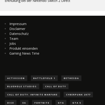
Enthüllung bei der Nintendo Switch 2 Direct
Impressum
Disclaimer
Datenschutz
Team
Jobs
Produkt einsenden
Gaming News Time
ACTIVISION
BATTLEFIELD 1
BETHESDA
BLUEHOLE STUDIOS
CALL OF DUTY
CALL OF DUTY: INFINITE WARFARE
CYBERPUNK 2077
DICE
EA
FORTNITE
GTA
GTA 5