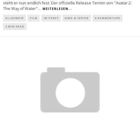
steht er nun endlich fest. Der offizielle Release Termin von "Avatar 2:
The Way of Water"
...
WEITERLESEN...
ALLGEMEIN
FILM
IM FOKUS
KINO & SERIEN
0 KOMMENTARE
2 MIN READ