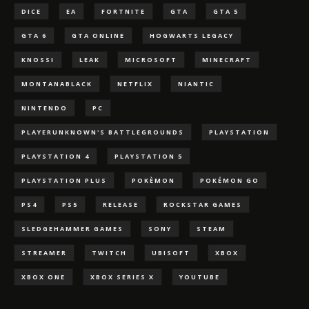
DICE
EA
FORTNITE
GTA
GTA 5
GTA 6
GTA ONLINE
HOGWARTS LEGACY
KNOSSI
LEAK
MICROSOFT
MINECRAFT
MONTANABLACK
NETFLIX
NIANTIC
NINTENDO
PC
PLAYERUNKNOWN'S BATTLEGROUNDS
PLAYSTATION
PLAYSTATION 4
PLAYSTATION 5
PLAYSTATION PLUS
POKÈMON
POKÉMON GO
PS4
PS5
RELEASE
ROCKSTAR GAMES
SLEDGEHAMMER GAMES
SONY
STEAM
STREAMER
TWITCH
UBISOFT
XBOX
XBOX ONE
XBOX SERIES X
YOUTUBE