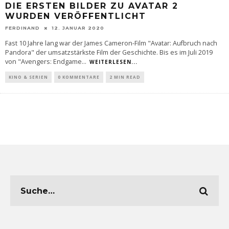
DIE ERSTEN BILDER ZU AVATAR 2
WURDEN VERÖFFENTLICHT
FERDINAND
12. JANUAR 2020
Fast 10 Jahre lang war der James Cameron-Film "Avatar: Aufbruch nach
Pandora" der umsatzstärkste Film der Geschichte. Bis es im Juli 2019
von "Avengers: Endgame
...
WEITERLESEN...
KINO & SERIEN
0 KOMMENTARE
2 MIN READ