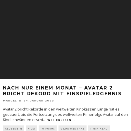
NACH NUR EINEM MONAT – AVATAR 2
BRICHT REKORD MIT EINSPIELERGEBNIS
MARCEL
24. JANUAR 2023
Avatar 2 bricht Rekorde in den weltweiten Kinokassen Lange hat es
gedauert, bis die Fortsetzung des weltweiten Filmerfolgs Avatar auf den
Kinoleinwänden erschi
...
WEITERLESEN...
ALLGEMEIN
FILM
IM FOKUS
0 KOMMENTARE
1 MIN READ