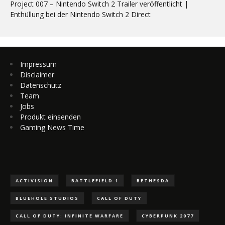
Project 007 – Nintendo Switch 2 Trailer veröffentlicht |
Enthüllung bei der Nintendo Switch 2 Direct
Impressum
Disclaimer
Datenschutz
Team
Jobs
Produkt einsenden
Gaming News Time
ACTIVISION
BATTLEFIELD 1
BETHESDA
BLUEHOLE STUDIOS
CALL OF DUTY
CALL OF DUTY: INFINITE WARFARE
CYBERPUNK 2077