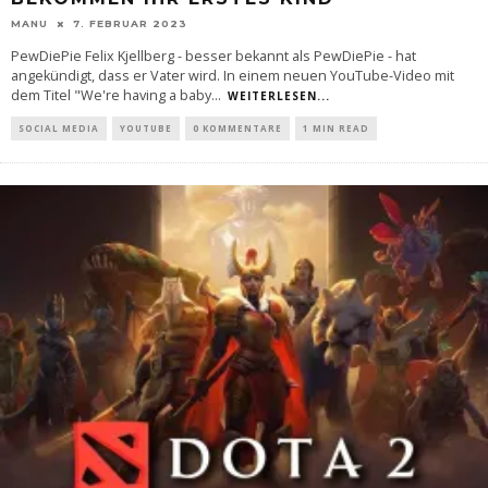
MANU
7. FEBRUAR 2023
PewDiePie Felix Kjellberg - besser bekannt als PewDiePie - hat
angekündigt, dass er Vater wird. In einem neuen YouTube-Video mit
dem Titel "We're having a baby
...
WEITERLESEN...
SOCIAL MEDIA
YOUTUBE
0 KOMMENTARE
1 MIN READ