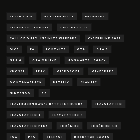
ACTIVISION
BATTLEFIELD 1
BETHESDA
BLUEHOLE STUDIOS
CALL OF DUTY
CALL OF DUTY: INFINITE WARFARE
CYBERPUNK 2077
DICE
EA
FORTNITE
GTA
GTA 5
GTA 6
GTA ONLINE
HOGWARTS LEGACY
KNOSSI
LEAK
MICROSOFT
MINECRAFT
MONTANABLACK
NETFLIX
NIANTIC
NINTENDO
PC
PLAYERUNKNOWN'S BATTLEGROUNDS
PLAYSTATION
PLAYSTATION 4
PLAYSTATION 5
PLAYSTATION PLUS
POKÈMON
POKÉMON GO
PS4
PS5
RELEASE
ROCKSTAR GAMES