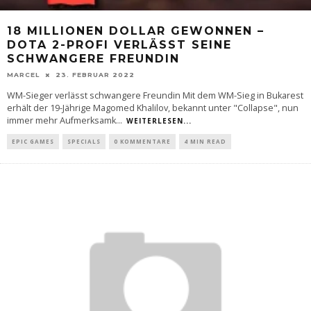
18 MILLIONEN DOLLAR GEWONNEN –
DOTA 2-PROFI VERLÄSST SEINE
SCHWANGERE FREUNDIN
MARCEL
23. FEBRUAR 2022
WM-Sieger verlässt schwangere Freundin Mit dem WM-Sieg in Bukarest
erhält der 19-Jährige Magomed Khalilov, bekannt unter "Collapse", nun
immer mehr Aufmerksamk
...
WEITERLESEN...
EPIC GAMES
SPECIALS
0 KOMMENTARE
4 MIN READ