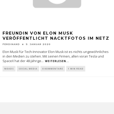
FREUNDIN VON ELON MUSK
VERÖFFENTLICHT NACKTFOTOS IM NETZ
FERDINAND
9. JANUAR 2020
Elon Musk Für Tech-Innovator Elon Musk ist es nichts ungewöhnliches
in den Medien zu stehen. Mit seinen Firmen, allen voran Tesla und
SpaceX hat der 48-Jährige
...
WEITERLESEN...
NOADS
SOCIAL MEDIA
0 KOMMENTARE
1 MIN READ