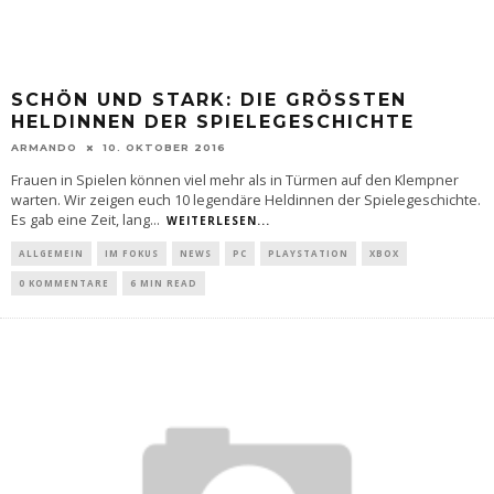
SCHÖN UND STARK: DIE GRÖSSTEN H
ELDINNEN DER SPIELEGESCHICHTE
ARMANDO
10. OKTOBER 2016
Frauen in Spielen können viel mehr als in Türmen auf den Klempner
warten. Wir zeigen euch 10 legendäre Heldinnen der Spielegeschichte.
Es gab eine Zeit, lang
...
WEITERLESEN...
ALLGEMEIN
IM FOKUS
NEWS
PC
PLAYSTATION
XBOX
0 KOMMENTARE
6 MIN READ