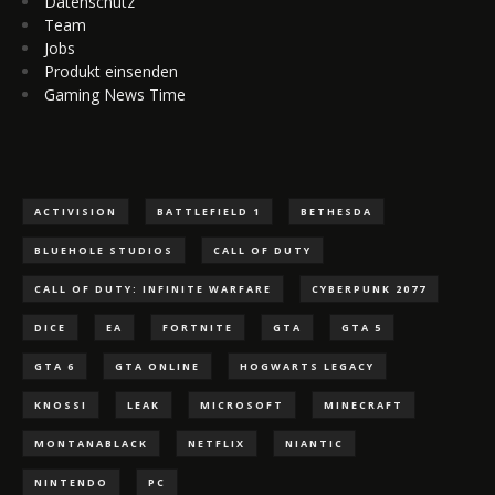
Datenschutz
Team
Jobs
Produkt einsenden
Gaming News Time
ACTIVISION
BATTLEFIELD 1
BETHESDA
BLUEHOLE STUDIOS
CALL OF DUTY
CALL OF DUTY: INFINITE WARFARE
CYBERPUNK 2077
DICE
EA
FORTNITE
GTA
GTA 5
GTA 6
GTA ONLINE
HOGWARTS LEGACY
KNOSSI
LEAK
MICROSOFT
MINECRAFT
MONTANABLACK
NETFLIX
NIANTIC
NINTENDO
PC