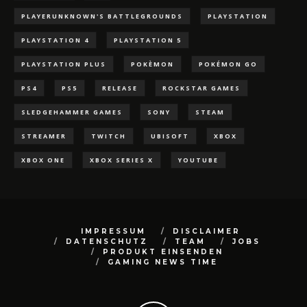
PLAYERUNKNOWN'S BATTLEGROUNDS
PLAYSTATION
PLAYSTATION 4
PLAYSTATION 5
PLAYSTATION PLUS
POKÈMON
POKÉMON GO
PS4
PS5
RELEASE
ROCKSTAR GAMES
SLEDGEHAMMER GAMES
SONY
STEAM
STREAMER
TWITCH
UBISOFT
XBOX
XBOX ONE
XBOX SERIES X
YOUTUBE
IMPRESSUM
DISCLAIMER
DATENSCHUTZ
TEAM
JOBS
PRODUKT EINSENDEN
GAMING NEWS TIME