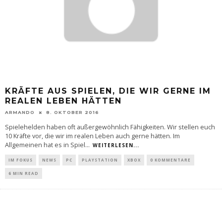
KRÄFTE AUS SPIELEN, DIE WIR GERNE IM
REALEN LEBEN HÄTTEN
ARMANDO
8. OKTOBER 2016
Spielehelden haben oft außergewöhnlich Fähigkeiten. Wir stellen euch
10 Kräfte vor, die wir im realen Leben auch gerne hätten. Im
Allgemeinen hat es in Spiel
...
WEITERLESEN...
IM FOKUS
NEWS
PC
PLAYSTATION
XBOX
0 KOMMENTARE
6 MIN READ