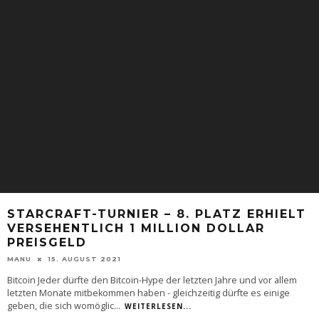
STARCRAFT-TURNIER – 8. PLATZ ERHIELT
VERSEHENTLICH 1 MILLION DOLLAR
PREISGELD
MANU
15. AUGUST 2021
Bitcoin Jeder dürfte den Bitcoin-Hype der letzten Jahre und vor allem
letzten Monate mitbekommen haben - gleichzeitig dürfte es einige
geben, die sich womöglic
...
WEITERLESEN...